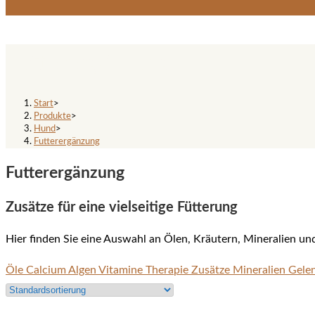
Futterergänzung
Start
>
Produkte
>
Hund
>
Futterergänzung
Futterergänzung
Zusätze für eine vielseitige Fütterung
Hier finden Sie eine Auswahl an Ölen, Kräutern, Mineralien und 
Öle
Calcium
Algen
Vitamine
Therapie Zusätze
Mineralien
Gelen