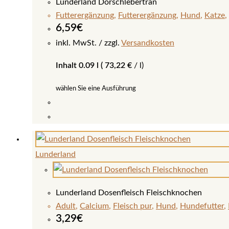
Lunderland Dorschlebertran
Die
Futterergänzung
,
Futterergänzung
,
Hund
,
Katze
,
Optionen
6,59
€
können
inkl. MwSt.
zzgl.
Versandkosten
auf
Inhalt 0.09 l (
73,22
€
/
l
)
der
Produktseite
wählen Sie eine Ausführung
gewählt
werden
Dieses
Produkt
weist
Lunderland
mehrere
Varianten
auf.
Lunderland Dosenfleisch Fleischknochen
Die
Adult
,
Calcium
,
Fleisch pur
,
Hund
,
Hundefutter
,
Optionen
3,29
€