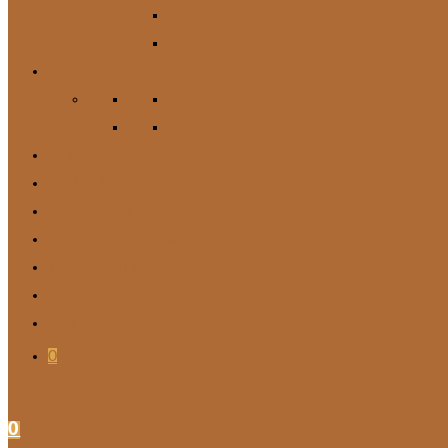
Spielzeug
Zubehör
Für Mich
Gürtel
DIY
Angebote
BARF-Rechner
Wunschbox
Soziales Engagement
Tierische Tipps
Kontakt
Blog
0
0