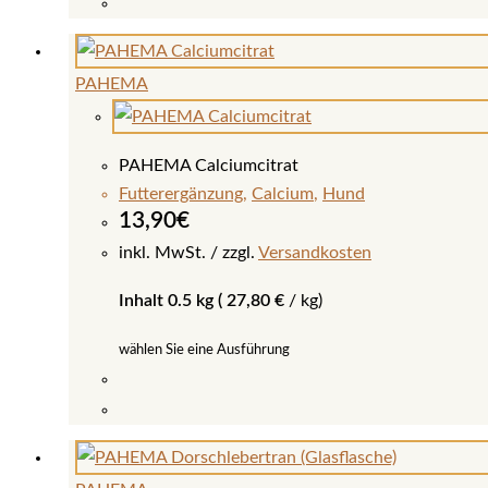
Dieses
Produkt
weist
PAHEMA
mehrere
Varianten
auf.
PAHEMA Calciumcitrat
Die
Futterergänzung
,
Calcium
,
Hund
Optionen
13,90
€
können
inkl. MwSt.
zzgl.
Versandkosten
auf
Inhalt 0.5 kg (
27,80
€
/
kg
)
der
Produktseite
wählen Sie eine Ausführung
gewählt
werden
Dieses
Produkt
weist