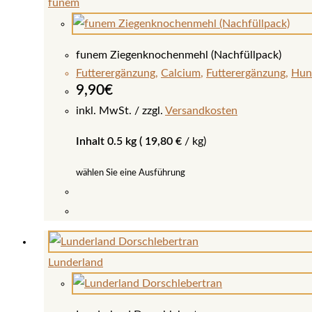
funem
mehrere
Varianten
auf.
funem Ziegenknochenmehl (Nachfüllpack)
Die
Futterergänzung
,
Calcium
,
Futterergänzung
,
Hun
Optionen
9,90
€
können
inkl. MwSt.
zzgl.
Versandkosten
auf
Inhalt 0.5 kg (
19,80
€
/
kg
)
der
Produktseite
wählen Sie eine Ausführung
gewählt
werden
Dieses
Produkt
weist
Lunderland
mehrere
Varianten
auf.