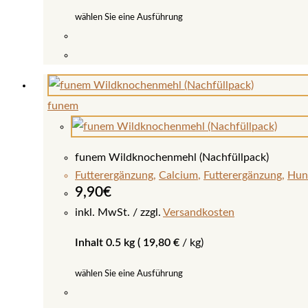
Produktseite
wählen Sie eine Ausführung
gewählt
werden
Dieses
Produkt
weist
funem
mehrere
Varianten
auf.
funem Wildknochenmehl (Nachfüllpack)
Die
Futterergänzung
,
Calcium
,
Futterergänzung
,
Hun
Optionen
9,90
€
können
inkl. MwSt.
zzgl.
Versandkosten
auf
Inhalt 0.5 kg (
19,80
€
/
kg
)
der
Produktseite
wählen Sie eine Ausführung
gewählt
werden