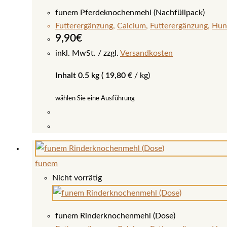
auf.
funem Pferdeknochenmehl (Nachfüllpack)
Die
Futterergänzung
,
Calcium
,
Futterergänzung
,
Hun
Optionen
9,90
€
können
inkl. MwSt.
zzgl.
Versandkosten
auf
Inhalt 0.5 kg (
19,80
€
/
kg
)
der
Produktseite
wählen Sie eine Ausführung
gewählt
werden
Dieses
Produkt
weist
funem
mehrere
Nicht vorrätig
Varianten
auf.
Die
funem Rinderknochenmehl (Dose)
Optionen