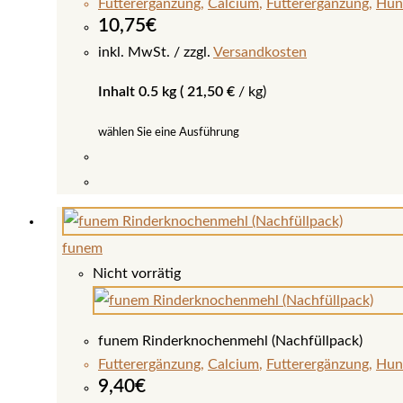
Futterergänzung
,
Calcium
,
Futterergänzung
,
Hun
können
10,75
€
auf
inkl. MwSt.
zzgl.
Versandkosten
der
Inhalt 0.5 kg (
21,50
€
/
kg
)
Produktseite
gewählt
wählen Sie eine Ausführung
werden
Dieses
Produkt
weist
funem
mehrere
Nicht vorrätig
Varianten
auf.
Die
funem Rinderknochenmehl (Nachfüllpack)
Optionen
Futterergänzung
,
Calcium
,
Futterergänzung
,
Hun
können
9,40
€