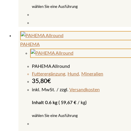
Produktseite
wählen Sie eine Ausführung
gewählt
werden
Dieses
Produkt
weist
PAHEMA
mehrere
Varianten
auf.
PAHEMA Allround
Die
Futterergänzung
,
Hund
,
Mineralien
Optionen
35,80
€
können
inkl. MwSt.
zzgl.
Versandkosten
auf
Inhalt 0.6 kg (
59,67
€
/
kg
)
der
Produktseite
wählen Sie eine Ausführung
gewählt
werden