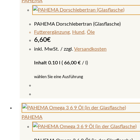
PAHEMA
mehrere
Varianten
auf.
PAHEMA Dorschlebertran (Glasflasche)
Die
Futterergänzung
,
Hund
,
Öle
Optionen
6,60
€
können
inkl. MwSt.
zzgl.
Versandkosten
auf
Inhalt 0.10 l (
66,00
€
/
l
)
der
Produktseite
wählen Sie eine Ausführung
gewählt
werden
Dieses
Produkt
weist
PAHEMA
mehrere
Varianten
auf.