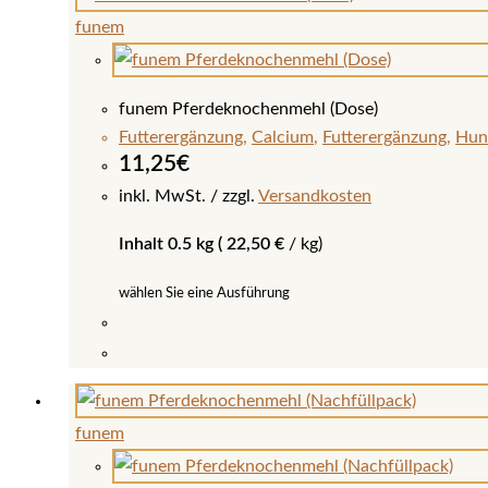
weist
funem
mehrere
Varianten
auf.
funem Pferdeknochenmehl (Dose)
Die
Futterergänzung
,
Calcium
,
Futterergänzung
,
Hun
Optionen
11,25
€
können
inkl. MwSt.
zzgl.
Versandkosten
auf
Inhalt 0.5 kg (
22,50
€
/
kg
)
der
Produktseite
wählen Sie eine Ausführung
gewählt
werden
Dieses
Produkt
weist
funem
mehrere
Varianten