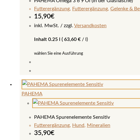
PAHEMA Omega 3 6 9 Öl (in der Glasflasche)
Die
Futterergänzung
,
Futterergänzung
,
Gelenke & Be
Optionen
15,90
€
können
inkl. MwSt.
zzgl.
Versandkosten
auf
Inhalt 0.25 l (
63,60
€
/
l
)
der
Produktseite
wählen Sie eine Ausführung
gewählt
werden
Dieses
Produkt
weist
PAHEMA
mehrere
Varianten
auf.
PAHEMA Spurenelemente Sensitiv
Die
Futterergänzung
,
Hund
,
Mineralien
Optionen
35,90
€