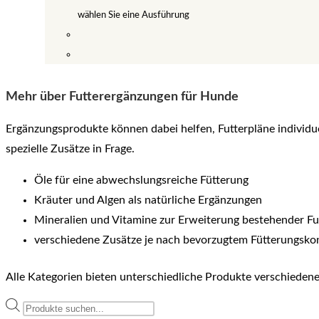
Produktseite
wählen Sie eine Ausführung
gewählt
werden
Dieses
Produkt
weist
Mehr über Futterergänzungen für Hunde
mehrere
Ergänzungsprodukte können dabei helfen, Futterpläne individu
Varianten
spezielle Zusätze in Frage.
auf.
Die
Öle für eine abwechslungsreiche Fütterung
Optionen
Kräuter und Algen als natürliche Ergänzungen
können
Mineralien und Vitamine zur Erweiterung bestehender Fu
auf
verschiedene Zusätze je nach bevorzugtem Fütterungsko
der
Produktseite
Alle Kategorien bieten unterschiedliche Produkte verschieden
gewählt
Products
werden