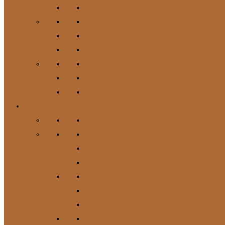
Hundespielzeug
Kauartikel / Leckerlis & Toppings
Napf & Tränke, Futterdosen
Apotheke / Pflege
Suppen
Zubehör
Geschenkgutschein
Katze
Zur Kategorie Katze
Katzenfutter
Futterergänzung
Futternäpfe
Leckerlis & Toppings
Pflege
Suppen
Geschenkgutschein