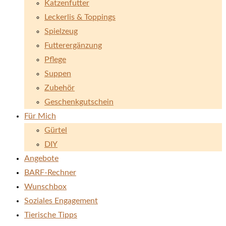
Katzenfutter
Leckerlis & Toppings
Spielzeug
Futterergänzung
Pflege
Suppen
Zubehör
Geschenkgutschein
Für Mich
Gürtel
DIY
Angebote
BARF-Rechner
Wunschbox
Soziales Engagement
Tierische Tipps