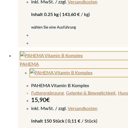
können
inkl. MwSt.
zzgl.
Versandkosten
auf
Inhalt 0.25 kg (
143,60
€
/
kg
)
der
Produktseite
wählen Sie eine Ausführung
gewählt
werden
Dieses
Produkt
weist
PAHEMA
mehrere
Varianten
auf.
PAHEMA Vitamin B Komplex
Die
Futterergänzung
,
Gelenke & Beweglichkeit
,
Hun
Optionen
15,90
€
können
inkl. MwSt.
zzgl.
Versandkosten
auf
Inhalt 150 Stück (
0,11
€
/
Stück
)
der