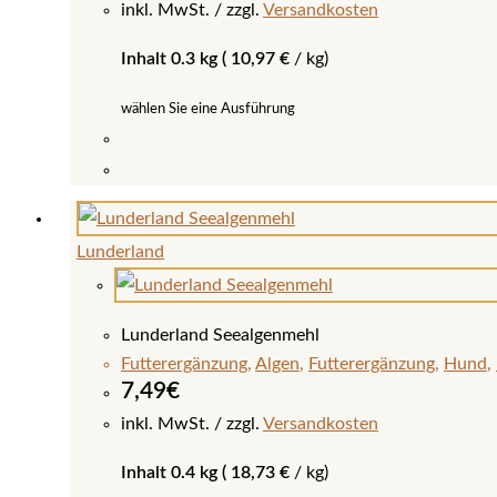
können
inkl. MwSt.
zzgl.
Versandkosten
auf
Inhalt 0.3 kg (
10,97
€
/
kg
)
der
Produktseite
wählen Sie eine Ausführung
gewählt
werden
Dieses
Produkt
weist
Lunderland
mehrere
Varianten
auf.
Lunderland Seealgenmehl
Die
Futterergänzung
,
Algen
,
Futterergänzung
,
Hund
,
Optionen
7,49
€
können
inkl. MwSt.
zzgl.
Versandkosten
auf
Inhalt 0.4 kg (
18,73
€
/
kg
)
der