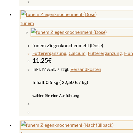
Dieses
Produkt
weist
funem
mehrere
Varianten
auf.
funem Ziegenknochenmehl (Dose)
Die
Futterergänzung
,
Calcium
,
Futterergänzung
,
Hun
Optionen
11,25
€
können
inkl. MwSt.
zzgl.
Versandkosten
auf
Inhalt 0.5 kg (
22,50
€
/
kg
)
der
Produktseite
wählen Sie eine Ausführung
gewählt
werden
Dieses
Produkt
weist