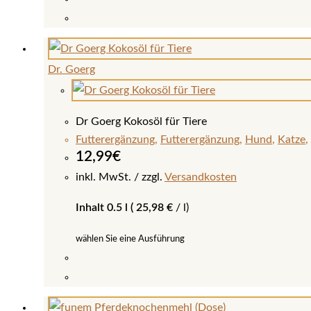
Dieses
Produkt
weist
Dr. Goerg
mehrere
Varianten
auf.
Dr Goerg Kokosöl für Tiere
Die
Futterergänzung
,
Futterergänzung
,
Hund
,
Katze
,
Optionen
12,99
€
können
inkl. MwSt.
zzgl.
Versandkosten
auf
Inhalt 0.5 l (
25,98
€
/
l
)
der
Produktseite
wählen Sie eine Ausführung
gewählt
werden
Dieses
Produkt