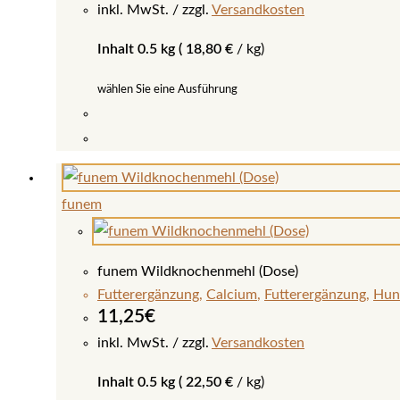
auf
inkl. MwSt.
zzgl.
Versandkosten
der
Inhalt 0.5 kg (
18,80
€
/
kg
)
Produktseite
gewählt
wählen Sie eine Ausführung
werden
Dieses
Produkt
weist
funem
mehrere
Varianten
auf.
funem Wildknochenmehl (Dose)
Die
Futterergänzung
,
Calcium
,
Futterergänzung
,
Hun
Optionen
11,25
€
können
inkl. MwSt.
zzgl.
Versandkosten
auf
Inhalt 0.5 kg (
22,50
€
/
kg
)
der