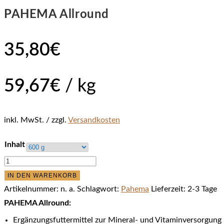
PAHEMA Allround
35,80
€
59,67
€
/
kg
inkl. MwSt.
zzgl.
Versandkosten
Inhalt
PAHEMA
Allround
IN DEN WARENKORB
Menge
Artikelnummer:
n. a.
Schlagwort:
Pahema
Lieferzeit:
2-3 Tage
PAHEMA Allround:
Ergänzungsfuttermittel zur Mineral- und Vitaminversorgung