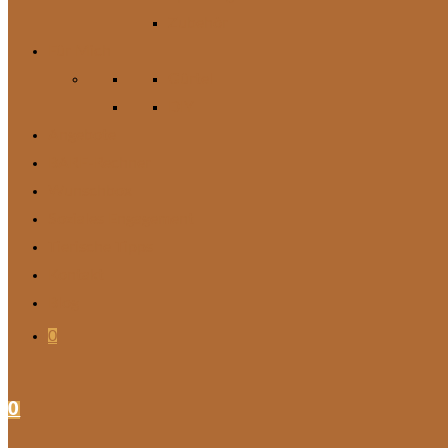
Zubehör
Für Mich
Gürtel
DIY
Angebote
BARF-Rechner
Wunschbox
Soziales Engagement
Tierische Tipps
Kontakt
Blog
0
0