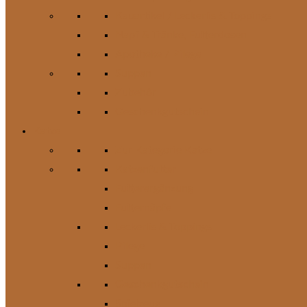
Kauartikel / Leckerlis & Toppings
Napf & Tränke, Futterdosen
Apotheke / Pflege
Suppen
Zubehör
Geschenkgutschein
Katze
Zur Kategorie Katze
Katzenfutter
Futterergänzung
Futternäpfe
Leckerlis & Toppings
Pflege
Suppen
Geschenkgutschein
Spielzeug