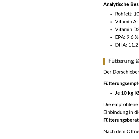
Analytische Bes
Rohfett: 1
Vitamin A: 
Vitamin D3
EPA: 9,6 %
DHA: 11,2
Fütterung
Der Dorschleber
Fütterungsempfe
Je
10 kg K
Die empfohlene 
Einbindung in d
Fütterungsbera
Nach dem Öffnen