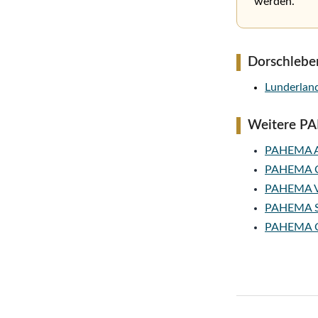
werden.
Dorschleber
Lunderlan
Weitere P
PAHEMA A
PAHEMA Ca
PAHEMA V
PAHEMA Sp
PAHEMA Om