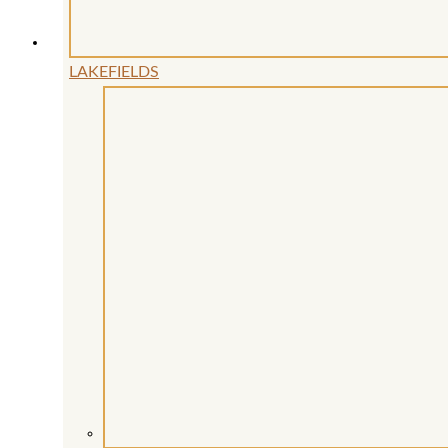
gewählt
werden
LAKEFIELDS