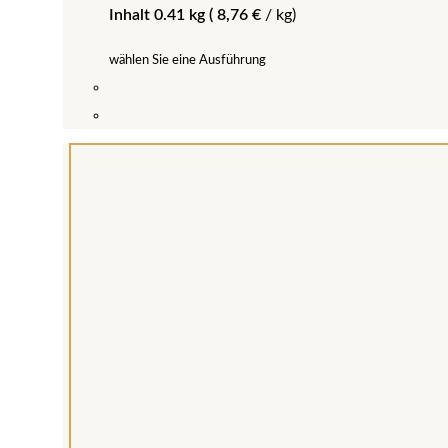
Inhalt 0.41 kg (
8,76
€
/
kg
)
wählen Sie eine Ausführung
Dieses
Produkt
weist
mehrere
Varianten
auf.
Die
Optionen
können
auf
der
Produktseite