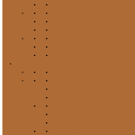
Hundespielzeug
Kauartikel / Leckerlis & Toppings
Napf & Tränke, Futterdosen
Apotheke / Pflege
Suppen
Zubehör
Geschenkgutschein
Katze
Zur Kategorie Katze
Katzenfutter
Futterergänzung
Futternäpfe
Leckerlis & Toppings
Pflege
Suppen
Geschenkgutschein