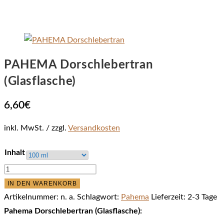
PAHEMA Dorschlebertran
(Glasflasche)
6,60
€
inkl. MwSt.
zzgl.
Versandkosten
Inhalt
PAHEMA
Dorschlebertran
IN DEN WARENKORB
(Glasflasche)
Artikelnummer:
n. a.
Schlagwort:
Pahema
Lieferzeit:
2-3 Tage
Menge
Pahema Dorschlebertran (Glasflasche):