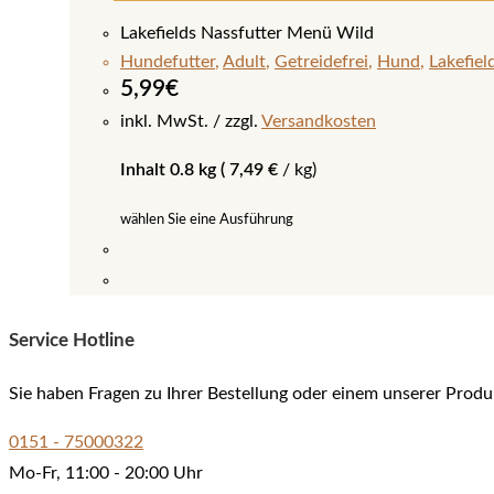
Lakefields Nassfutter Menü Wild
Hundefutter
,
Adult
,
Getreidefrei
,
Hund
,
Lakefiel
5,99
€
inkl. MwSt.
zzgl.
Versandkosten
Inhalt 0.8 kg (
7,49
€
/
kg
)
wählen Sie eine Ausführung
Dieses
Produkt
Service Hotline
weist
mehrere
Sie haben Fragen zu Ihrer Bestellung oder einem unserer Produ
Varianten
auf.
0151 - 75000322
Die
Mo-Fr, 11:00 - 20:00 Uhr