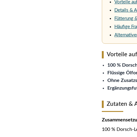
Vorteile au
Details & 
Fütterung
Häufige Fr
Alternativ
Vorteile auf
100 % Dorsch
Flüssige Ölf
Ohne Zusatzs
Ergänzungsfut
Zutaten & 
Zusammensetzu
100 % Dorsch-L