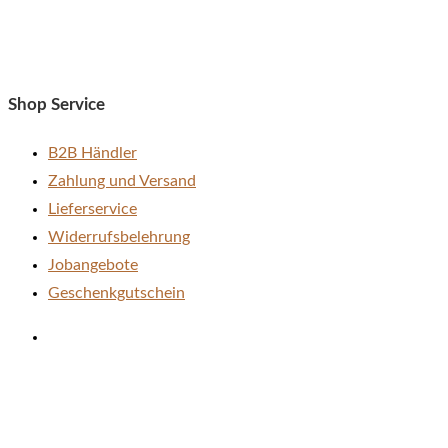
Optionen
können
auf
der
Shop Service
Produktseite
gewählt
B2B Händler
werden
Zahlung und Versand
Lieferservice
Widerrufsbelehrung
Jobangebote
Geschenkgutschein