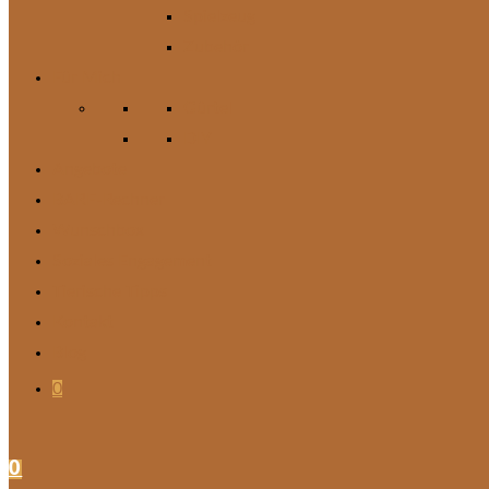
Spielzeug
Zubehör
Für Mich
Gürtel
DIY
Angebote
BARF-Rechner
Wunschbox
Soziales Engagement
Tierische Tipps
Kontakt
Blog
0
0