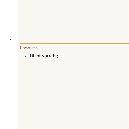
auf
der
Produktseite
gewählt
werden
Pawness
Nicht vorrätig