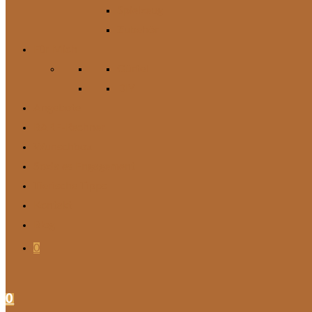
Spielzeug
Zubehör
Für Mich
Gürtel
DIY
Angebote
BARF-Rechner
Wunschbox
Soziales Engagement
Tierische Tipps
Kontakt
Blog
0
0