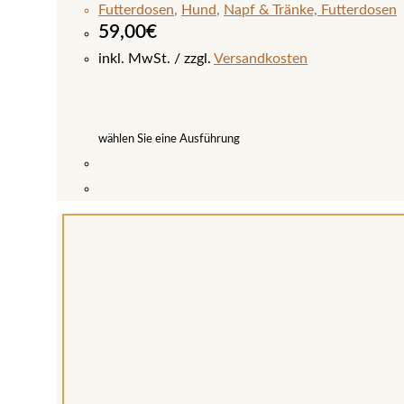
Futterdosen
,
Hund
,
Napf & Tränke, Futterdosen
59,00
€
inkl. MwSt.
zzgl.
Versandkosten
wählen Sie eine Ausführung
Dieses
Produkt
weist
mehrere
Varianten
auf.
Die
Optionen
können