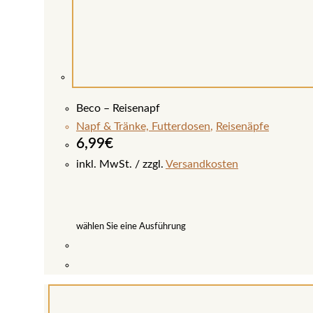
Beco – Reisenapf
Napf & Tränke, Futterdosen
,
Reisenäpfe
6,99
€
inkl. MwSt.
zzgl.
Versandkosten
wählen Sie eine Ausführung
Dieses
Produkt
weist