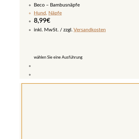
Beco – Bambusnäpfe
Hund
,
Näpfe
8,99
€
inkl. MwSt.
zzgl.
Versandkosten
wählen Sie eine Ausführung
Dieses
Produkt
weist
mehrere
Varianten
auf.
Die
Optionen