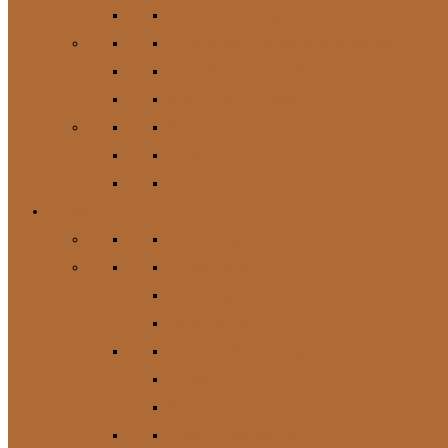
Hundespielzeug
Kauartikel / Leckerlis & Toppings
Napf & Tränke, Futterdosen
Apotheke / Pflege
Suppen
Zubehör
Geschenkgutschein
Katze
Zur Kategorie Katze
Katzenfutter
Futterergänzung
Futternäpfe
Leckerlis & Toppings
Pflege
Suppen
Geschenkgutschein