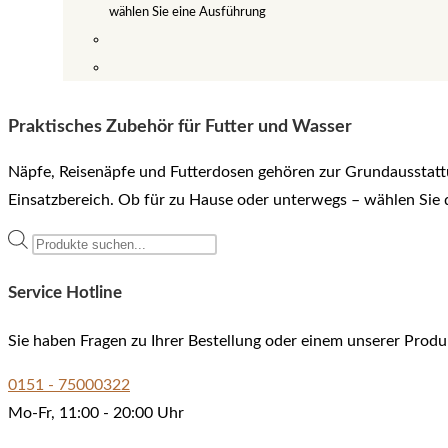
wählen Sie eine Ausführung
Dieses
Produkt
weist
Praktisches Zubehör für Futter und Wasser
mehrere
Näpfe, Reisenäpfe und Futterdosen gehören zur Grundausstattu
Varianten
Einsatzbereich. Ob für zu Hause oder unterwegs – wählen Sie 
auf.
Die
Products
Optionen
search
können
Service Hotline
auf
Sie haben Fragen zu Ihrer Bestellung oder einem unserer Produ
der
Produktseite
0151 - 75000322
gewählt
Mo-Fr, 11:00 - 20:00 Uhr
werden