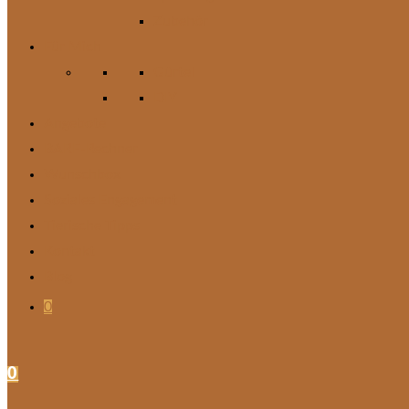
Zubehör
Für Mich
Gürtel
DIY
Angebote
BARF-Rechner
Wunschbox
Soziales Engagement
Tierische Tipps
Kontakt
Blog
0
0