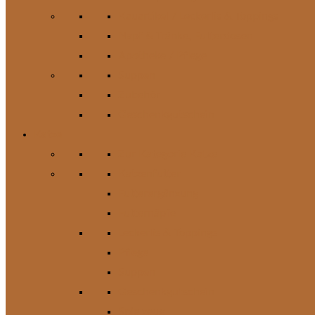
Kauartikel / Leckerlis & Toppings
Napf & Tränke, Futterdosen
Apotheke / Pflege
Suppen
Zubehör
Geschenkgutschein
Katze
Zur Kategorie Katze
Katzenfutter
Futterergänzung
Futternäpfe
Leckerlis & Toppings
Pflege
Suppen
Geschenkgutschein
Spielzeug