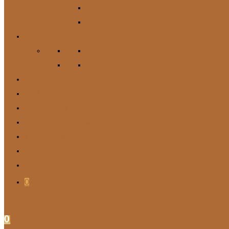
Spielzeug
Zubehör
Für Mich
Gürtel
DIY
Angebote
BARF-Rechner
Wunschbox
Soziales Engagement
Tierische Tipps
Kontakt
Blog
0
0