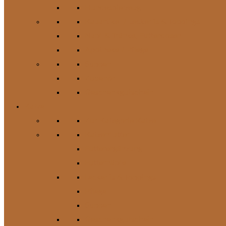
Hundespielzeug
Kauartikel / Leckerlis & Toppings
Napf & Tränke, Futterdosen
Apotheke / Pflege
Suppen
Zubehör
Geschenkgutschein
Katze
Zur Kategorie Katze
Katzenfutter
Futterergänzung
Futternäpfe
Leckerlis & Toppings
Pflege
Suppen
Geschenkgutschein