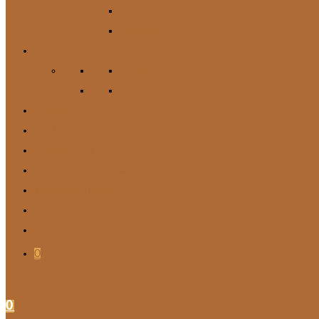
Spielzeug
Zubehör
Für Mich
Gürtel
DIY
Angebote
BARF-Rechner
Wunschbox
Soziales Engagement
Tierische Tipps
Kontakt
Blog
0
0