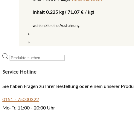
Inhalt 0.225 kg (
71,07
€
/
kg
)
wählen Sie eine Ausführung
Dieses
Produkt
Products
weist
search
mehrere
Service Hotline
Varianten
auf.
Sie haben Fragen zu Ihrer Bestellung oder einem unserer Produ
Die
0151 - 75000322
Optionen
Mo-Fr, 11:00 - 20:00 Uhr
können
auf
der
Produktseite