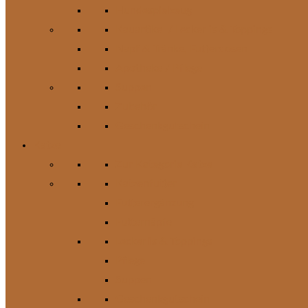
Hundespielzeug
Kauartikel / Leckerlis & Toppings
Napf & Tränke, Futterdosen
Apotheke / Pflege
Suppen
Zubehör
Geschenkgutschein
Katze
Zur Kategorie Katze
Katzenfutter
Futterergänzung
Futternäpfe
Leckerlis & Toppings
Pflege
Suppen
Geschenkgutschein