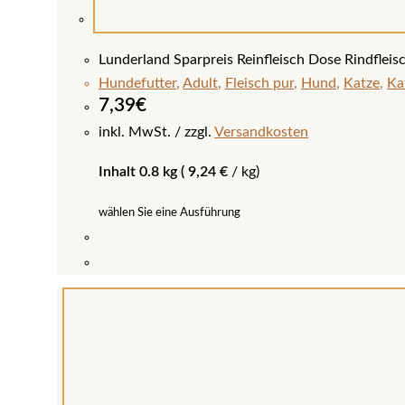
Lunderland Sparpreis Reinfleisch Dose Rindfleis
Hundefutter
,
Adult
,
Fleisch pur
,
Hund
,
Katze
,
Ka
7,39
€
inkl. MwSt.
zzgl.
Versandkosten
Inhalt 0.8 kg (
9,24
€
/
kg
)
wählen Sie eine Ausführung
Dieses
Produkt
weist
mehrere
Varianten
auf.