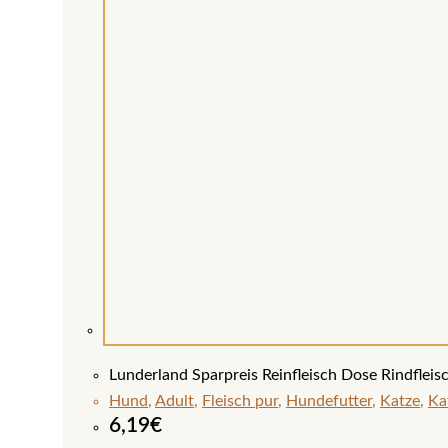
Lunderland Sparpreis Reinfleisch Dose Rindflei
Hund
,
Adult
,
Fleisch pur
,
Hundefutter
,
Katze
,
Ka
6,19
€