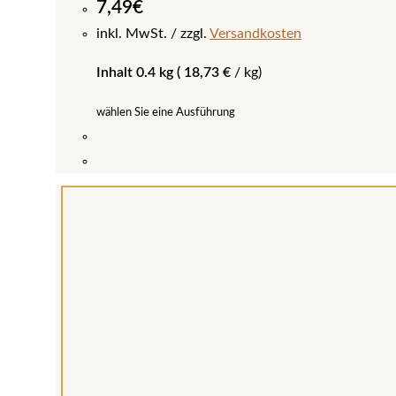
7,49
€
inkl. MwSt.
zzgl.
Versandkosten
Inhalt 0.4 kg (
18,73
€
/
kg
)
wählen Sie eine Ausführung
Dieses
Produkt
weist
mehrere
Varianten
auf.
Die
Optionen
können
auf