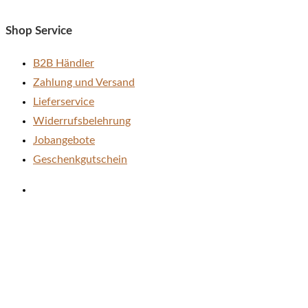
Produktseite
gewählt
Shop Service
werden
B2B Händler
Zahlung und Versand
Lieferservice
Widerrufsbelehrung
Jobangebote
Geschenkgutschein