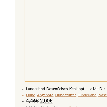
Lunderland-Dosenfleisch-Kehlkopf —-> MHD <--
Hund
,
Angebote
,
Hundefutter
,
Lunderland
,
Nass
4,46
€
2,00
€