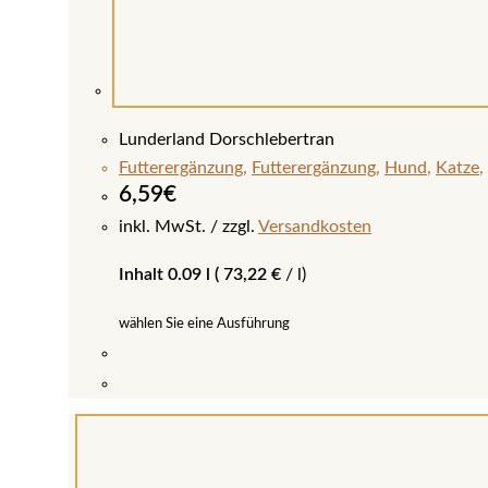
Lunderland Dorschlebertran
Futterergänzung
,
Futterergänzung
,
Hund
,
Katze
,
6,59
€
inkl. MwSt.
zzgl.
Versandkosten
Inhalt 0.09 l (
73,22
€
/
l
)
wählen Sie eine Ausführung
Dieses
Produkt
weist
mehrere