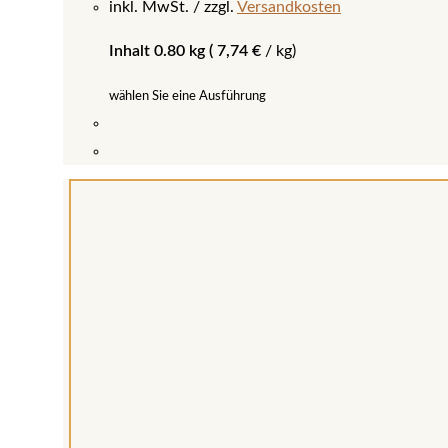
inkl. MwSt.
zzgl.
Versandkosten
Inhalt 0.80 kg (
7,74
€
/
kg
)
wählen Sie eine Ausführung
Dieses
Produkt
weist
mehrere
Varianten
auf.
Die
Optionen
können
auf
der