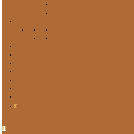
Spielzeug
Zubehör
Für Mich
Gürtel
DIY
Angebote
BARF-Rechner
Wunschbox
Soziales Engagement
Tierische Tipps
Kontakt
Blog
0
0