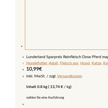
Lunderland Sparpreis Reinfleisch Dose Pferd ma
Hundefutter
,
Adult
,
Fleisch pur
,
Hund
,
Katze
,
Ka
10,99
€
inkl. MwSt.
zzgl.
Versandkosten
Inhalt 0.8 kg (
13,74
€
/
kg
)
wählen Sie eine Ausführung