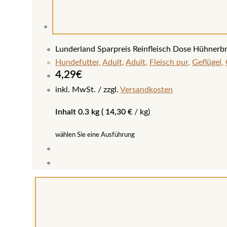
Lunderland Sparpreis Reinfleisch Dose Hühnerb
Hundefutter
,
Adult
,
Adult
,
Fleisch pur
,
Geflügel
,
4,29
€
inkl. MwSt.
zzgl.
Versandkosten
Inhalt 0.3 kg (
14,30
€
/
kg
)
wählen Sie eine Ausführung
Dieses
Produkt
weist
mehrere
Varianten