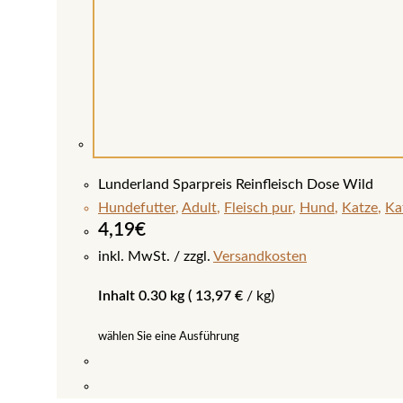
Lunderland Sparpreis Reinfleisch Dose Wild
Hundefutter
,
Adult
,
Fleisch pur
,
Hund
,
Katze
,
Ka
4,19
€
inkl. MwSt.
zzgl.
Versandkosten
Inhalt 0.30 kg (
13,97
€
/
kg
)
wählen Sie eine Ausführung
Dieses