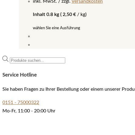
inkl. MwSt.
zzgl.
Versandkosten
Inhalt 0.8 kg (
2,50
€
/
kg
)
wählen Sie eine Ausführung
Dieses
Produkt
Products
weist
search
mehrere
Service Hotline
Varianten
auf.
Sie haben Fragen zu Ihrer Bestellung oder einem unserer Produ
Die
0151 - 75000322
Optionen
Mo-Fr, 11:00 - 20:00 Uhr
können
auf
der