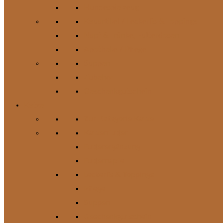
Hundespielzeug
Kauartikel / Leckerlis & Toppings
Napf & Tränke, Futterdosen
Apotheke / Pflege
Suppen
Zubehör
Geschenkgutschein
Katze
Zur Kategorie Katze
Katzenfutter
Futterergänzung
Futternäpfe
Leckerlis & Toppings
Pflege
Suppen
Geschenkgutschein