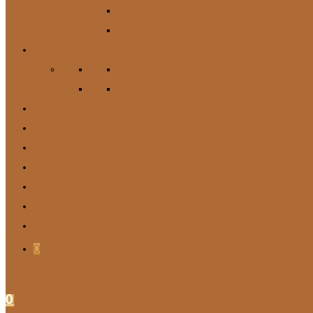
Spielzeug
Zubehör
Für Mich
Gürtel
DIY
Angebote
BARF-Rechner
Wunschbox
Soziales Engagement
Tierische Tipps
Kontakt
Blog
0
0