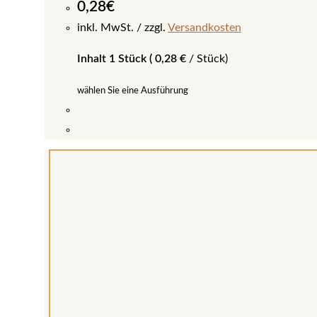
0,28
€
inkl. MwSt.
zzgl.
Versandkosten
Inhalt 1 Stück (
0,28
€
/
Stück
)
wählen Sie eine Ausführung
Dieses
Produkt
weist
mehrere
Varianten
auf.
Die
Optionen
können
auf