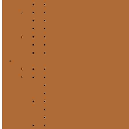
Hundespielzeug
Kauartikel / Leckerlis & Toppings
Napf & Tränke, Futterdosen
Apotheke / Pflege
Suppen
Zubehör
Geschenkgutschein
Katze
Zur Kategorie Katze
Katzenfutter
Futterergänzung
Futternäpfe
Leckerlis & Toppings
Pflege
Suppen
Geschenkgutschein