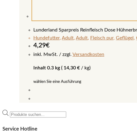
Lunderland Sparpreis Reinfleisch Dose Hühnerb
Hundefutter
,
Adult
,
Adult
,
Fleisch pur
,
Geflügel
,
4,29
€
inkl. MwSt.
zzgl.
Versandkosten
Inhalt 0.3 kg (
14,30
€
/
kg
)
wählen Sie eine Ausführung
Dieses
Produkt
Products
weist
search
mehrere
Service Hotline
Varianten