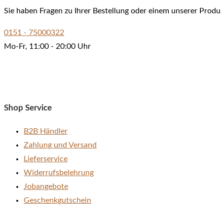
auf.
Sie haben Fragen zu Ihrer Bestellung oder einem unserer Produ
Die
0151 - 75000322
Optionen
Mo-Fr, 11:00 - 20:00 Uhr
können
auf
der
Produktseite
gewählt
Shop Service
werden
B2B Händler
Zahlung und Versand
Lieferservice
Widerrufsbelehrung
Jobangebote
Geschenkgutschein