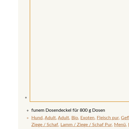
funem Dosendeckel für 800 g Dosen
Hund
,
Adult
,
Adult
,
Bio
,
Exoten
,
Fleisch pur
,
Gef
Ziege / Schaf
,
Lamm / Ziege / Schaf Pur
,
Menü
,