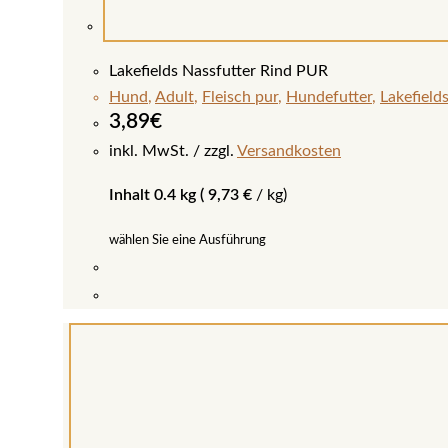
Lakefields Nassfutter Rind PUR
Hund
,
Adult
,
Fleisch pur
,
Hundefutter
,
Lakefield
3,89
€
inkl. MwSt.
zzgl.
Versandkosten
Inhalt 0.4 kg (
9,73
€
/
kg
)
wählen Sie eine Ausführung
Dieses
Produkt
weist
mehrere
Varianten
auf.