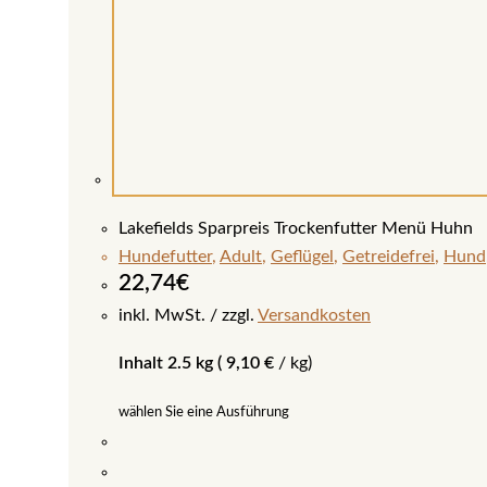
Lakefields Sparpreis Trockenfutter Menü Huhn
Hundefutter
,
Adult
,
Geflügel
,
Getreidefrei
,
Hund
22,74
€
inkl. MwSt.
zzgl.
Versandkosten
Inhalt 2.5 kg (
9,10
€
/
kg
)
wählen Sie eine Ausführung
Dieses