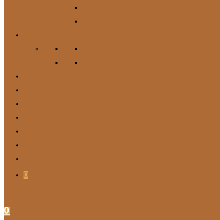
Spielzeug
Zubehör
Für Mich
Gürtel
DIY
Angebote
BARF-Rechner
Wunschbox
Soziales Engagement
Tierische Tipps
Kontakt
Blog
0
0