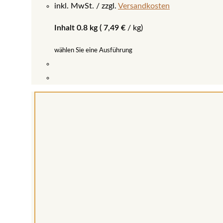
inkl. MwSt.
zzgl.
Versandkosten
Inhalt 0.8 kg (
7,49
€
/
kg
)
wählen Sie eine Ausführung
Dieses
Produkt
weist
mehrere
Varianten
auf.
Die
Optionen
können
auf
der