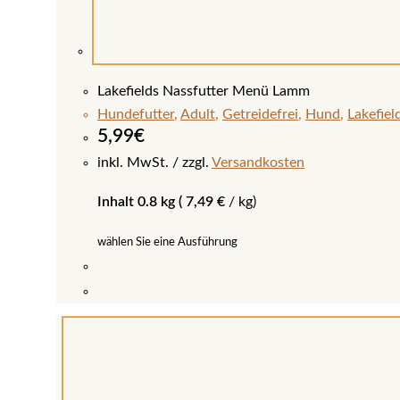
Lakefields Nassfutter Menü Lamm
Hundefutter
,
Adult
,
Getreidefrei
,
Hund
,
Lakefiel
5,99
€
inkl. MwSt.
zzgl.
Versandkosten
Inhalt 0.8 kg (
7,49
€
/
kg
)
wählen Sie eine Ausführung
Dieses
Produkt
weist
mehrere
Varianten