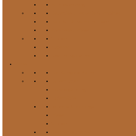
Hundespielzeug
Kauartikel / Leckerlis & Toppings
Napf & Tränke, Futterdosen
Apotheke / Pflege
Suppen
Zubehör
Geschenkgutschein
Katze
Zur Kategorie Katze
Katzenfutter
Futterergänzung
Futternäpfe
Leckerlis & Toppings
Pflege
Suppen
Geschenkgutschein