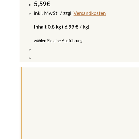
5,59
€
inkl. MwSt.
zzgl.
Versandkosten
Inhalt 0.8 kg (
6,99
€
/
kg
)
wählen Sie eine Ausführung
Dieses
Produkt
weist
mehrere
Varianten
auf.
Die
Optionen
können
auf