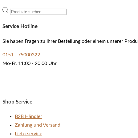
Produkt
Products
weist
search
mehrere
Service Hotline
Varianten
auf.
Sie haben Fragen zu Ihrer Bestellung oder einem unserer Produ
Die
0151 - 75000322
Optionen
Mo-Fr, 11:00 - 20:00 Uhr
können
auf
der
Produktseite
gewählt
Shop Service
werden
B2B Händler
Zahlung und Versand
Lieferservice