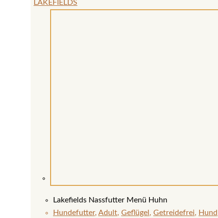
LAKEFIELDS
Lakefields Nassfutter Menü Huhn
Hundefutter
,
Adult
,
Geflügel
,
Getreidefrei
,
Hund