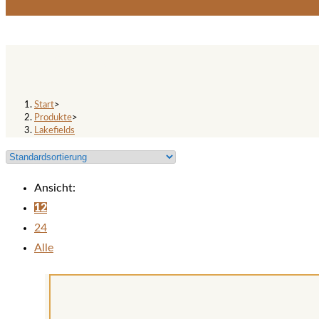
Lakefields
Start
>
Produkte
>
Lakefields
Ansicht:
12
24
Alle