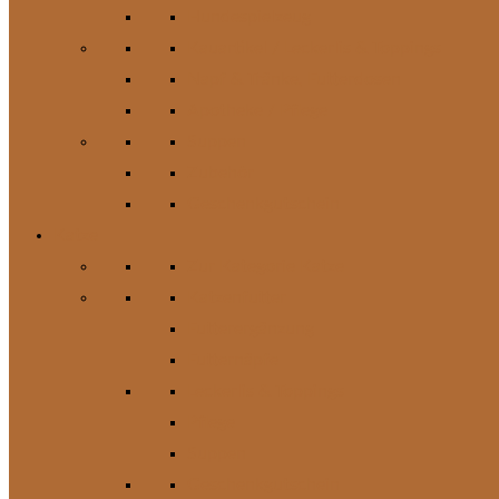
Hundespielzeug
Kauartikel / Leckerlis & Toppings
Napf & Tränke, Futterdosen
Apotheke / Pflege
Suppen
Zubehör
Geschenkgutschein
Katze
Zur Kategorie Katze
Katzenfutter
Futterergänzung
Futternäpfe
Leckerlis & Toppings
Pflege
Suppen
Geschenkgutschein