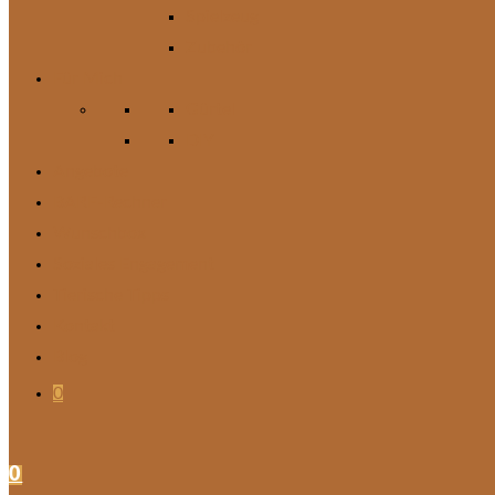
Spielzeug
Zubehör
Für Mich
Gürtel
DIY
Angebote
BARF-Rechner
Wunschbox
Soziales Engagement
Tierische Tipps
Kontakt
Blog
0
0