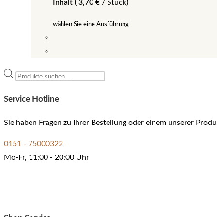
Inhalt (
3,70
€
/
Stück
)
wählen Sie eine Ausführung
Dieses
Produkt
Products
weist
search
mehrere
Service Hotline
Varianten
auf.
Sie haben Fragen zu Ihrer Bestellung oder einem unserer Produ
Die
0151 - 75000322
Optionen
Mo-Fr, 11:00 - 20:00 Uhr
können
auf
der
Produktseite
gewählt