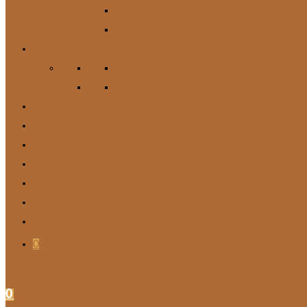
Spielzeug
Zubehör
Für Mich
Gürtel
DIY
Angebote
BARF-Rechner
Wunschbox
Soziales Engagement
Tierische Tipps
Kontakt
Blog
0
0