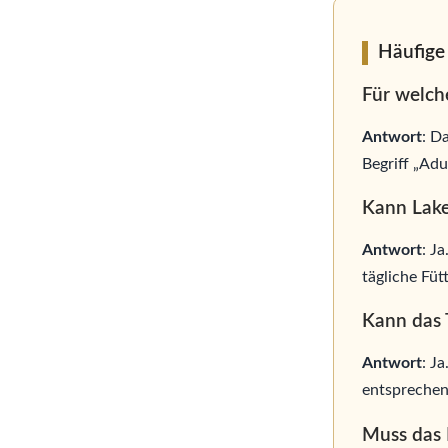
Häufige
Für welch
Antwort
: D
Begriff „Ad
Kann Lake
Antwort
: J
tägliche Füt
Kann das 
Antwort
: J
entsprechen
Muss das 