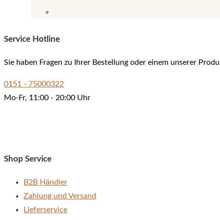
Dieses
Produkt
Service Hotline
weist
mehrere
Sie haben Fragen zu Ihrer Bestellung oder einem unserer Produ
Varianten
auf.
0151 - 75000322
Die
Mo-Fr, 11:00 - 20:00 Uhr
Optionen
können
auf
der
Shop Service
Produktseite
gewählt
B2B Händler
werden
Zahlung und Versand
Lieferservice