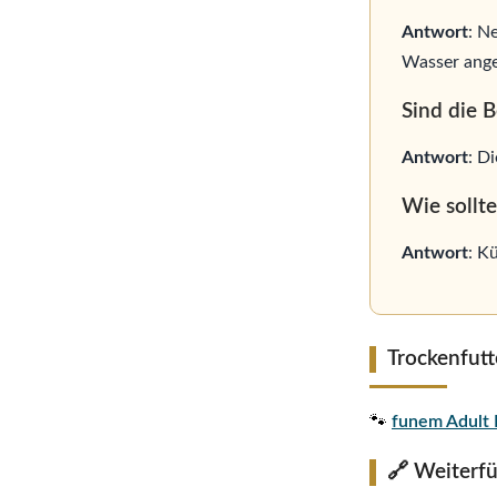
Antwort
: N
Wasser ange
Sind die 
Antwort
: D
Wie sollt
Antwort
: K
Trockenfutt
🐾
funem Adult 
🔗 Weiterf