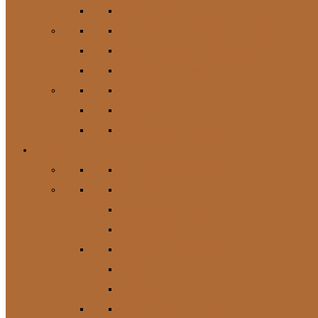
Hundespielzeug
Kauartikel / Leckerlis & Toppings
Napf & Tränke, Futterdosen
Apotheke / Pflege
Suppen
Zubehör
Geschenkgutschein
Katze
Zur Kategorie Katze
Katzenfutter
Futterergänzung
Futternäpfe
Leckerlis & Toppings
Pflege
Suppen
Geschenkgutschein