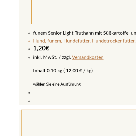
funem Senior Light Truthahn mit Süßkartoffel un
Hund
,
funem
,
Hundefutter
,
Hundetrockenfutter
1,20
€
inkl. MwSt.
zzgl.
Versandkosten
Inhalt 0.10 kg (
12,00
€
/
kg
)
wählen Sie eine Ausführung
Dieses
Produkt
weist
mehrere
Varianten