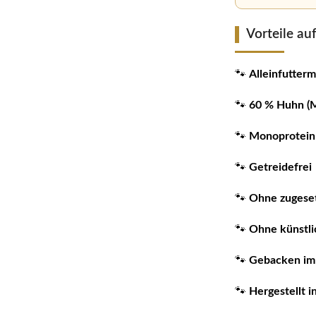
Vorteile auf
🐾
Alleinfutter
🐾
60 % Huhn (M
🐾
Monoprotein
🐾
Getreidefrei
🐾
Ohne zugese
🐾
Ohne künstli
🐾
Gebacken im
🐾
Hergestellt 