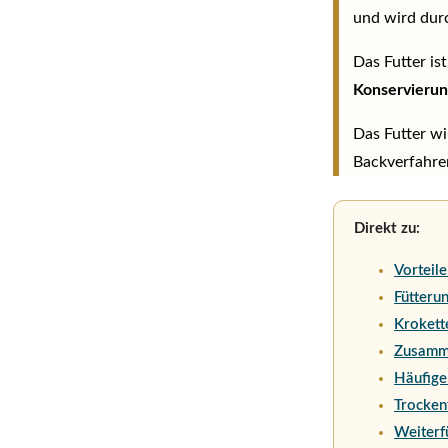
und wird dur
Das Futter is
Konservierun
Das Futter w
Backverfahre
Direkt zu:
Vorteile
Fütteru
Krokett
Zusamm
Häufige
Trockenf
Weiterf