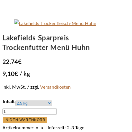
Lakefields Sparpreis
Trockenfutter Menü Huhn
22,74
€
9,10
€
/
kg
inkl. MwSt.
zzgl.
Versandkosten
Inhalt
Lakefields
Sparpreis
IN DEN WARENKORB
Trockenfutter
Artikelnummer:
n. a.
Lieferzeit:
2-3 Tage