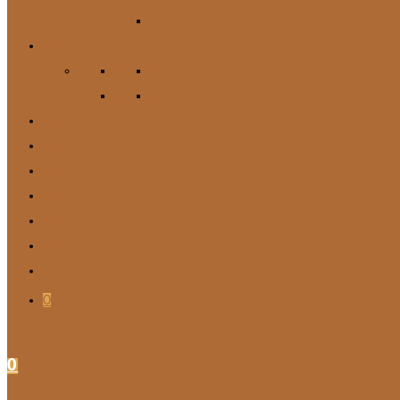
Zubehör
Für Mich
Gürtel
DIY
Angebote
BARF-Rechner
Wunschbox
Soziales Engagement
Tierische Tipps
Kontakt
Blog
0
0