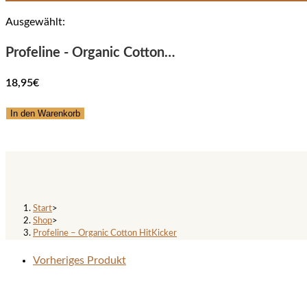
Ausgewählt:
Profeline - Organic Cotton…
18,95
€
Profeline
In den Warenkorb
-
Organic
Profeline – Organic Cotton Hit
Cotton
HitKicker
Menge
Start
>
Shop
>
Profeline – Organic Cotton HitKicker
Vorheriges Produkt