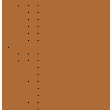
Kauartikel / Leckerlis & Toppings
Napf & Tränke, Futterdosen
Apotheke / Pflege
Suppen
Zubehör
Geschenkgutschein
Katze
Zur Kategorie Katze
Katzenfutter
Futterergänzung
Futternäpfe
Leckerlis & Toppings
Pflege
Suppen
Geschenkgutschein
Spielzeug