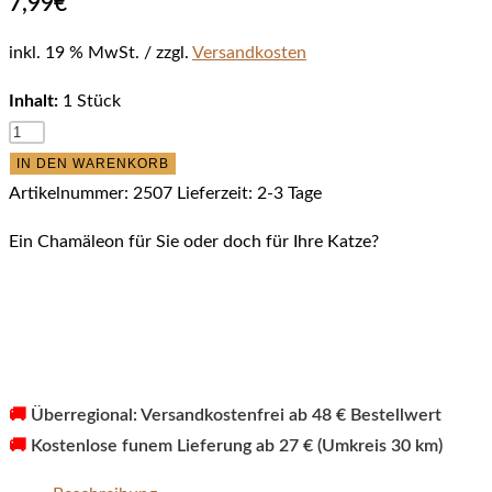
7,99
€
inkl. 19 % MwSt.
zzgl.
Versandkosten
Inhalt:
1 Stück
Profeline
-
IN DEN WARENKORB
Chameleon
Artikelnummer:
2507
Lieferzeit:
2-3 Tage
Anhänger
Ein Chamäleon für Sie oder doch für Ihre Katze?
Menge
🚚
Überregional: Versandkostenfrei ab 48 € Bestellwert
🚚
Kostenlose funem Lieferung ab 27 € (Umkreis 30 km)