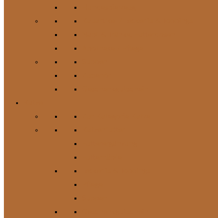
Hundespielzeug
Kauartikel / Leckerlis & Toppings
Napf & Tränke, Futterdosen
Apotheke / Pflege
Suppen
Zubehör
Geschenkgutschein
Katze
Zur Kategorie Katze
Katzenfutter
Futterergänzung
Futternäpfe
Leckerlis & Toppings
Pflege
Suppen
Geschenkgutschein