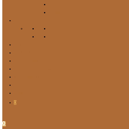
Spielzeug
Zubehör
Für Mich
Gürtel
DIY
Angebote
BARF-Rechner
Wunschbox
Soziales Engagement
Tierische Tipps
Kontakt
Blog
0
0