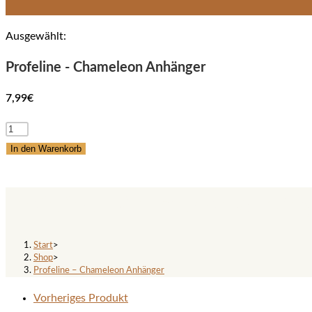
Ausgewählt:
Profeline - Chameleon Anhänger
7,99
€
Profeline
-
In den Warenkorb
Chameleon
Anhänger
Profeline – Chameleon Anhäng
Menge
Start
>
Shop
>
Profeline – Chameleon Anhänger
Vorheriges Produkt