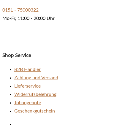
auf.
0151 - 75000322
Die
Mo-Fr, 11:00 - 20:00 Uhr
Optionen
können
auf
der
Shop Service
Produktseite
gewählt
B2B Händler
werden
Zahlung und Versand
Lieferservice
Widerrufsbelehrung
Jobangebote
Geschenkgutschein