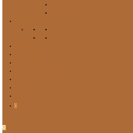
Spielzeug
Zubehör
Für Mich
Gürtel
DIY
Angebote
BARF-Rechner
Wunschbox
Soziales Engagement
Tierische Tipps
Kontakt
Blog
0
0