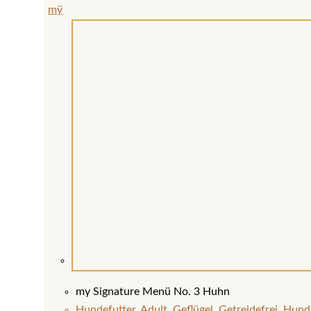
mÿ
my Signature Menü No. 3 Huhn
Hundefutter
,
Adult
,
Geflügel
,
Getreidefrei
,
Hund