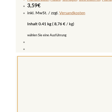
3,59
€
inkl. MwSt.
zzgl.
Versandkosten
Inhalt 0.41 kg (
8,76
€
/
kg
)
wählen Sie eine Ausführung
Dieses
Produkt
weist
mehrere
Varianten
auf.
Die
Optionen
können
auf