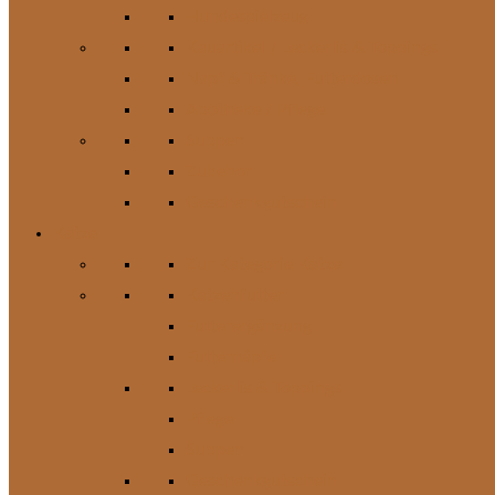
Hundespielzeug
Kauartikel / Leckerlis & Toppings
Napf & Tränke, Futterdosen
Apotheke / Pflege
Suppen
Zubehör
Geschenkgutschein
Katze
Zur Kategorie Katze
Katzenfutter
Futterergänzung
Futternäpfe
Leckerlis & Toppings
Pflege
Suppen
Geschenkgutschein