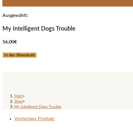
Ausgewählt:
My Intelligent Dogs Trouble
56,00
€
My
In den Warenkorb
Intelligent
Dogs
My Intelligent Dogs Trouble
Trouble
Menge
Start
>
Shop
>
My Intelligent Dogs Trouble
Vorheriges Produkt