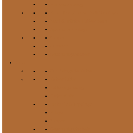
Hundespielzeug
Kauartikel / Leckerlis & Toppings
Napf & Tränke, Futterdosen
Apotheke / Pflege
Suppen
Zubehör
Geschenkgutschein
Katze
Zur Kategorie Katze
Katzenfutter
Futterergänzung
Futternäpfe
Leckerlis & Toppings
Pflege
Suppen
Geschenkgutschein