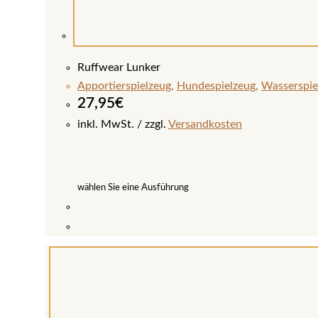
Ruffwear Lunker
Apportierspielzeug
,
Hundespielzeug
,
Wasserspie
27,95
€
inkl. MwSt.
zzgl.
Versandkosten
wählen Sie eine Ausführung
Dieses
Produkt
weist
mehrere
Varianten