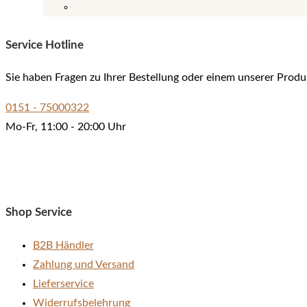
Dieses
Produkt
Service Hotline
weist
mehrere
Sie haben Fragen zu Ihrer Bestellung oder einem unserer Produ
Varianten
auf.
0151 - 75000322
Die
Mo-Fr, 11:00 - 20:00 Uhr
Optionen
können
auf
der
Shop Service
Produktseite
gewählt
B2B Händler
werden
Zahlung und Versand
Lieferservice
Widerrufsbelehrung