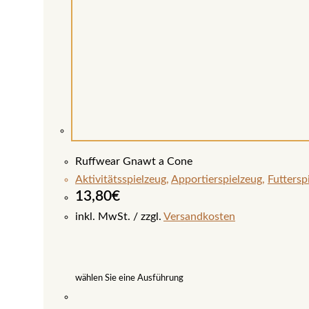
Ruffwear Gnawt a Cone
Aktivitätsspielzeug
,
Apportierspielzeug
,
Futtersp
13,80
€
inkl. MwSt.
zzgl.
Versandkosten
wählen Sie eine Ausführung