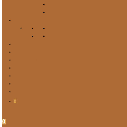
Spielzeug
Zubehör
Für Mich
Gürtel
DIY
Angebote
BARF-Rechner
Wunschbox
Soziales Engagement
Tierische Tipps
Kontakt
Blog
0
0