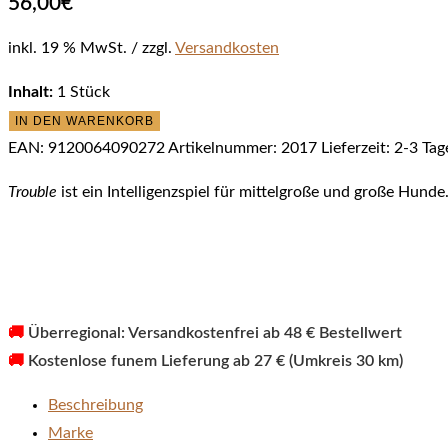
56,00
€
inkl. 19 % MwSt.
zzgl.
Versandkosten
Inhalt:
1 Stück
My
IN DEN WARENKORB
Intelligent
EAN:
9120064090272
Artikelnummer:
2017
Lieferzeit:
2-3 Tag
Dogs
Trouble
ist ein Intelligenzspiel für mittelgroße und große Hunde
Trouble
Menge
🚚
Überregional: Versandkostenfrei ab 48 € Bestellwert
🚚
Kostenlose funem Lieferung ab 27 € (Umkreis 30 km)
Beschreibung
Marke