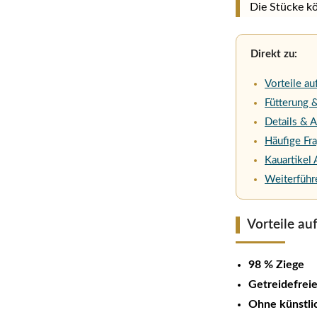
Die Stücke kö
Direkt zu:
Vorteile au
Fütterung
Details & 
Häufige Fr
Kauartikel 
Weiterführ
Vorteile auf
98 % Ziege
Getreidefrei
Ohne künstli