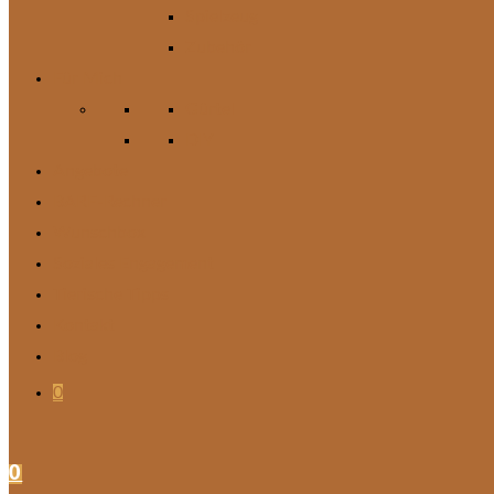
Spielzeug
Zubehör
Für Mich
Gürtel
DIY
Angebote
BARF-Rechner
Wunschbox
Soziales Engagement
Tierische Tipps
Kontakt
Blog
0
0