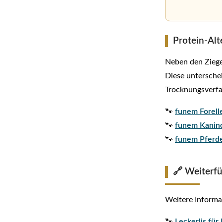
Protein-Alt
Neben den Ziegen
Diese untersche
Trocknungsverfah
🐾
funem Forell
🐾
funem Kaninc
🐾
funem Pferde
🔗 Weiterf
Weitere Informa
🐾
Leckerlis fü