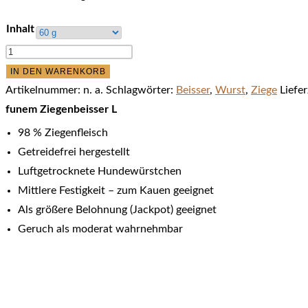
Inhalt
funem
Ziegenbeisser
IN DEN WARENKORB
L
Artikelnummer:
n. a.
Schlagwörter:
Beisser
,
Wurst
,
Ziege
Liefer
Menge
funem Ziegenbeisser L
98 % Ziegenfleisch
Getreidefrei hergestellt
Luftgetrocknete Hundewürstchen
Mittlere Festigkeit – zum Kauen geeignet
Als größere Belohnung (Jackpot) geeignet
Geruch als moderat wahrnehmbar