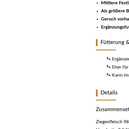
Mittlere Fest
Als größere B
Geruch vorha
Ergänzungsfu
Fütterung
🐾 Ergänze
🐾 Eher fü
🐾 Kann i
Details
Zusammenset
Ziegenfleisch 9