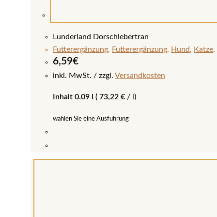
Lunderland Dorschlebertran
Futterergänzung
,
Futterergänzung
,
Hund
,
Katze
,
6,59
€
inkl. MwSt.
zzgl.
Versandkosten
Inhalt 0.09 l (
73,22
€
/
l
)
wählen Sie eine Ausführung
Dieses
Produkt
weist
mehrere
Varianten
auf.