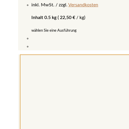
inkl. MwSt.
zzgl.
Versandkosten
Inhalt 0.5 kg (
22,50
€
/
kg
)
wählen Sie eine Ausführung
Dieses
Produkt
weist
mehrere
Varianten
auf.
Die
Optionen
können
auf
der