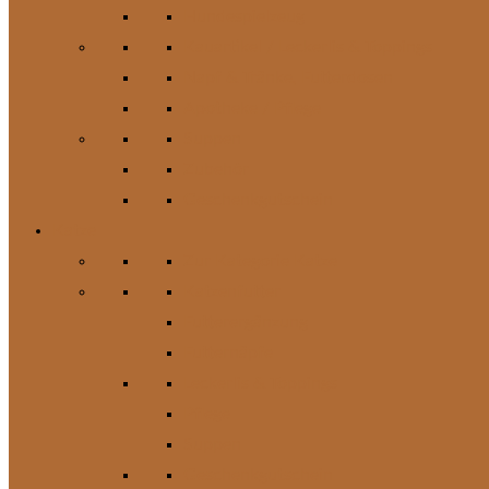
Hundespielzeug
Kauartikel / Leckerlis & Toppings
Napf & Tränke, Futterdosen
Apotheke / Pflege
Suppen
Zubehör
Geschenkgutschein
Katze
Zur Kategorie Katze
Katzenfutter
Futterergänzung
Futternäpfe
Leckerlis & Toppings
Pflege
Suppen
Geschenkgutschein