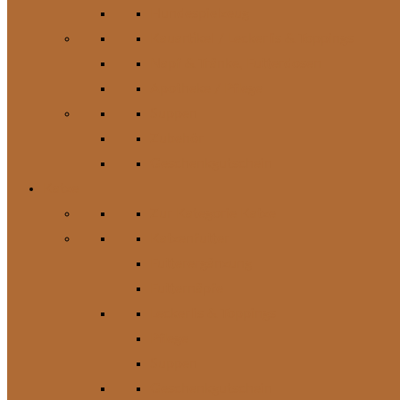
Hundespielzeug
Kauartikel / Leckerlis & Toppings
Napf & Tränke, Futterdosen
Apotheke / Pflege
Suppen
Zubehör
Geschenkgutschein
Katze
Zur Kategorie Katze
Katzenfutter
Futterergänzung
Futternäpfe
Leckerlis & Toppings
Pflege
Suppen
Geschenkgutschein