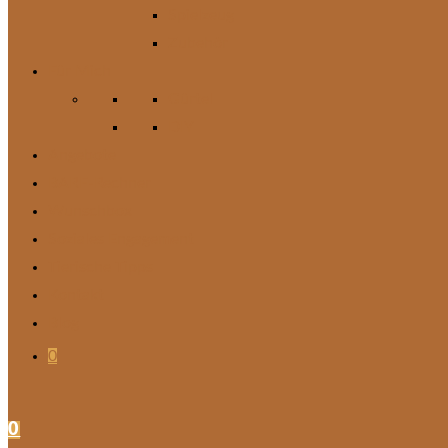
Spielzeug
Zubehör
Für Mich
Gürtel
DIY
Angebote
BARF-Rechner
Wunschbox
Soziales Engagement
Tierische Tipps
Kontakt
Blog
0
0