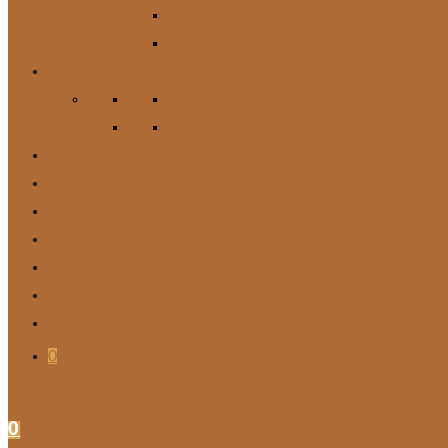
Spielzeug
Zubehör
Für Mich
Gürtel
DIY
Angebote
BARF-Rechner
Wunschbox
Soziales Engagement
Tierische Tipps
Kontakt
Blog
0
0