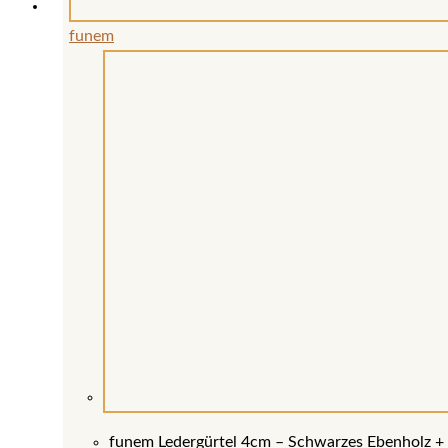
funem
funem Ledergürtel 4cm – Schwarzes Ebenholz + 