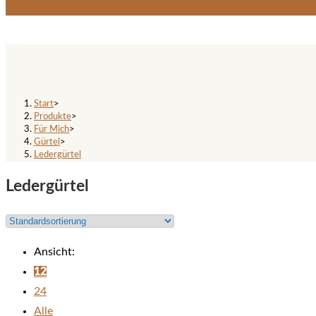
Ledergürtel
Start
>
Produkte
>
Für Mich
>
Gürtel
>
Ledergürtel
Ledergürtel
Ansicht:
12
24
Alle