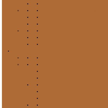
Hundespielzeug
Kauartikel / Leckerlis & Toppings
Napf & Tränke, Futterdosen
Apotheke / Pflege
Suppen
Zubehör
Geschenkgutschein
Katze
Zur Kategorie Katze
Katzenfutter
Futterergänzung
Futternäpfe
Leckerlis & Toppings
Pflege
Suppen
Geschenkgutschein