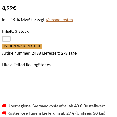
8,99
€
inkl. 19 % MwSt.
zzgl.
Versandkosten
Inhalt:
3 Stück
Profeline
–
IN DEN WARENKORB
Felted
Artikelnummer:
2438
Lieferzeit:
2-3 Tage
RollingStones
Like a Felted RollingStones
Menge
🚚
Überregional: Versandkostenfrei ab 48 € Bestellwert
🚚
Kostenlose funem Lieferung ab 27 € (Umkreis 30 km)