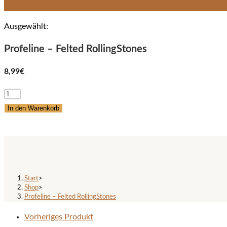
Ausgewählt:
Profeline – Felted RollingStones
8,99
€
Profeline
–
In den Warenkorb
Felted
RollingStones
Profeline – Felted RollingStone
Menge
Start
>
Shop
>
Profeline – Felted RollingStones
Vorheriges Produkt