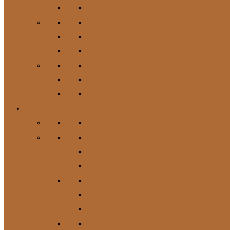
Hundespielzeug
Kauartikel / Leckerlis & Toppings
Napf & Tränke, Futterdosen
Apotheke / Pflege
Suppen
Zubehör
Geschenkgutschein
Katze
Zur Kategorie Katze
Katzenfutter
Futterergänzung
Futternäpfe
Leckerlis & Toppings
Pflege
Suppen
Geschenkgutschein