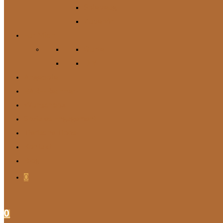
Spielzeug
Zubehör
Für Mich
Gürtel
DIY
Angebote
BARF-Rechner
Wunschbox
Soziales Engagement
Tierische Tipps
Kontakt
Blog
0
0