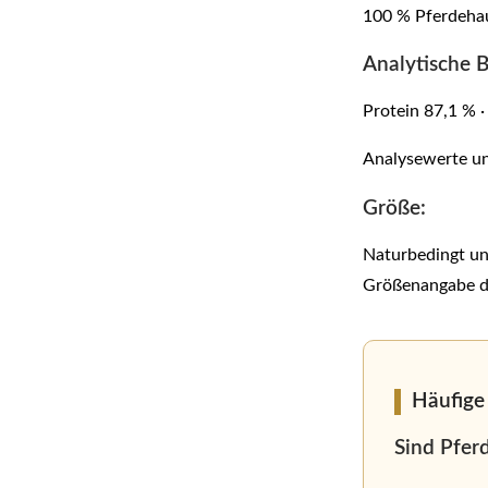
100 % Pferdeha
Analytische B
Protein 87,1 % ·
Analysewerte un
Größe:
Naturbedingt un
Größenangabe d
Häufige
Sind Pfer