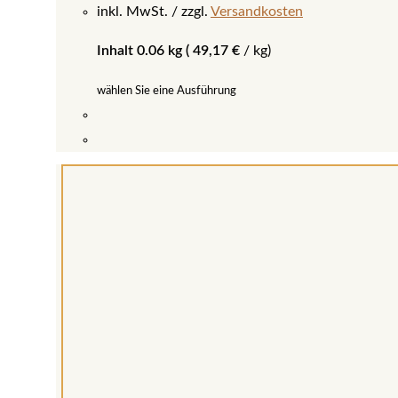
inkl. MwSt.
zzgl.
Versandkosten
Inhalt 0.06 kg (
49,17
€
/
kg
)
wählen Sie eine Ausführung
Dieses
Produkt
weist
mehrere
Varianten
auf.
Die
Optionen
können
auf
der