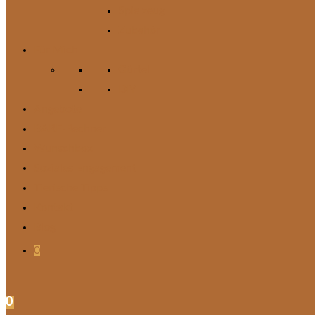
Spielzeug
Zubehör
Für Mich
Gürtel
DIY
Angebote
BARF-Rechner
Wunschbox
Soziales Engagement
Tierische Tipps
Kontakt
Blog
0
0