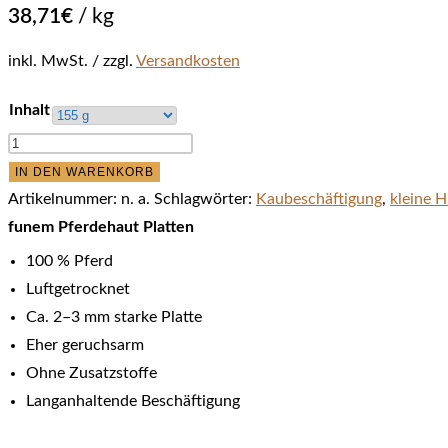
38,71
€
/
kg
inkl. MwSt.
zzgl.
Versandkosten
Inhalt
funem
Pferdehaut
IN DEN WARENKORB
Platten
Artikelnummer:
n. a.
Schlagwörter:
Kaubeschäftigung
,
kleine 
Menge
funem Pferdehaut Platten
100 % Pferd
Luftgetrocknet
Ca. 2–3 mm starke Platte
Eher geruchsarm
Ohne Zusatzstoffe
Langanhaltende Beschäftigung