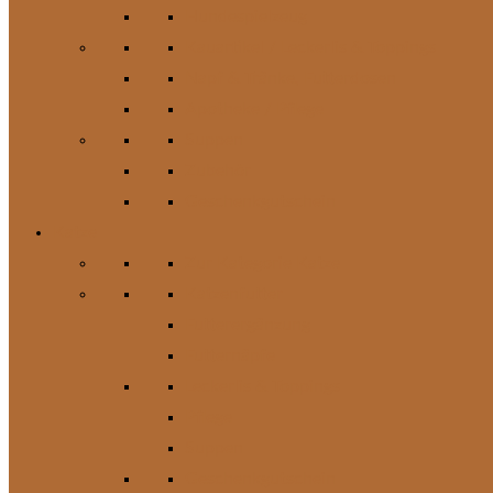
Hundespielzeug
Kauartikel / Leckerlis & Toppings
Napf & Tränke, Futterdosen
Apotheke / Pflege
Suppen
Zubehör
Geschenkgutschein
Katze
Zur Kategorie Katze
Katzenfutter
Futterergänzung
Futternäpfe
Leckerlis & Toppings
Pflege
Suppen
Geschenkgutschein