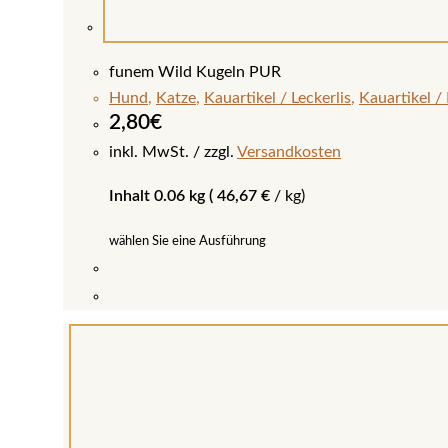
funem Wild Kugeln PUR
Hund
,
Katze
,
Kauartikel / Leckerlis
,
Kauartikel /
2,80
€
inkl. MwSt.
zzgl.
Versandkosten
Inhalt 0.06 kg (
46,67
€
/
kg
)
wählen Sie eine Ausführung
Dieses
Produkt
weist
mehrere
Varianten
auf.