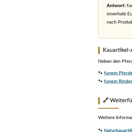
Antwort:
fu
innerhalb E
nach Produk
Kauartikel-
Neben den Pferde
🐾
funem Pferd
🐾
funem Rinde
🔗 Weiterf
Weitere Informa
🐾
Naturkauartik