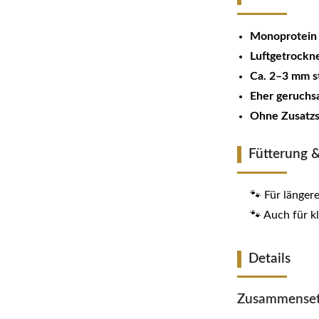
Monoprotein 
Luftgetrockn
Ca. 2–3 mm st
Eher geruchs
Ohne Zusatzs
Fütterung
🐾 Für länger
🐾 Auch für k
Details
Zusammenset