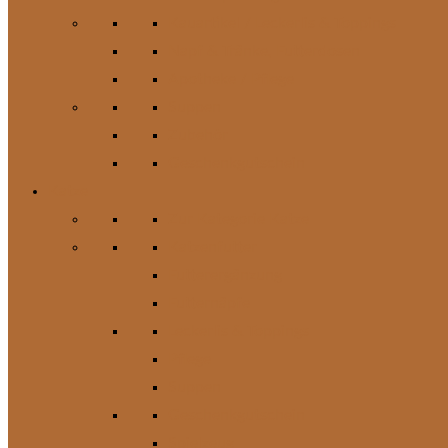
Kauartikel / Leckerlis & Toppings
Napf & Tränke, Futterdosen
Apotheke / Pflege
Suppen
Zubehör
Geschenkgutschein
Katze
Zur Kategorie Katze
Katzenfutter
Futterergänzung
Futternäpfe
Leckerlis & Toppings
Pflege
Suppen
Geschenkgutschein
Spielzeug