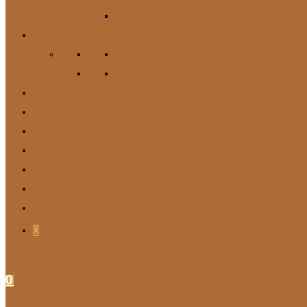
Zubehör
Für Mich
Gürtel
DIY
Angebote
BARF-Rechner
Wunschbox
Soziales Engagement
Tierische Tipps
Kontakt
Blog
0
0