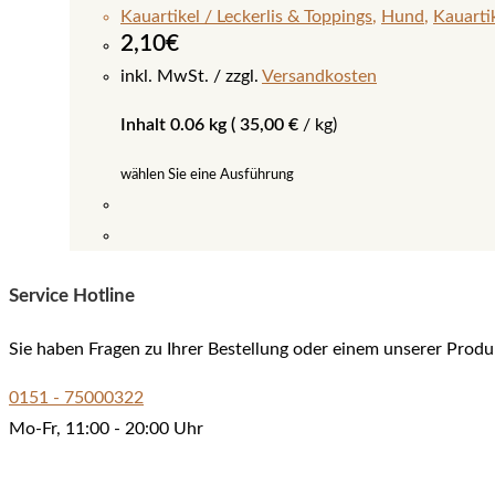
Kauartikel / Leckerlis & Toppings
,
Hund
,
Kauartik
2,10
€
inkl. MwSt.
zzgl.
Versandkosten
Inhalt 0.06 kg (
35,00
€
/
kg
)
wählen Sie eine Ausführung
Dieses
Produkt
Service Hotline
weist
mehrere
Sie haben Fragen zu Ihrer Bestellung oder einem unserer Produ
Varianten
auf.
0151 - 75000322
Die
Mo-Fr, 11:00 - 20:00 Uhr
Optionen
können