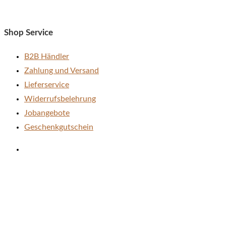
auf
der
Shop Service
Produktseite
gewählt
B2B Händler
werden
Zahlung und Versand
Lieferservice
Widerrufsbelehrung
Jobangebote
Geschenkgutschein