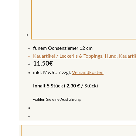
funem Ochsenziemer 12 cm
Kauartikel / Leckerlis & Toppings
,
Hund
,
Kauartik
11,50
€
inkl. MwSt.
zzgl.
Versandkosten
Inhalt 5 Stück (
2,30
€
/
Stück
)
wählen Sie eine Ausführung
Dieses
Produkt
weist