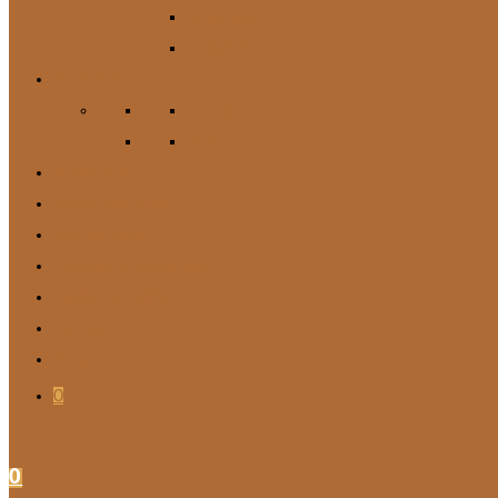
Spielzeug
Zubehör
Für Mich
Gürtel
DIY
Angebote
BARF-Rechner
Wunschbox
Soziales Engagement
Tierische Tipps
Kontakt
Blog
0
0