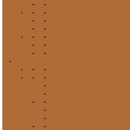
Hundespielzeug
Kauartikel / Leckerlis & Toppings
Napf & Tränke, Futterdosen
Apotheke / Pflege
Suppen
Zubehör
Geschenkgutschein
Katze
Zur Kategorie Katze
Katzenfutter
Futterergänzung
Futternäpfe
Leckerlis & Toppings
Pflege
Suppen
Geschenkgutschein