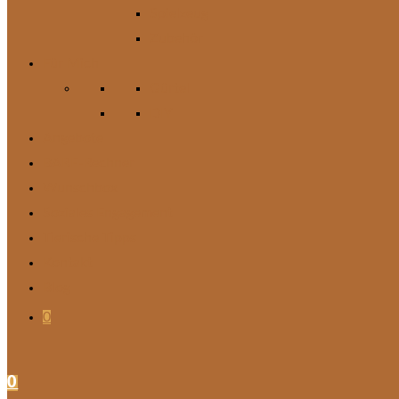
Spielzeug
Zubehör
Für Mich
Gürtel
DIY
Angebote
BARF-Rechner
Wunschbox
Soziales Engagement
Tierische Tipps
Kontakt
Blog
0
0