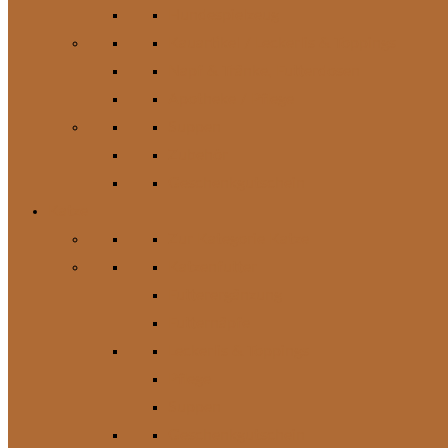
Hundespielzeug
Kauartikel / Leckerlis & Toppings
Napf & Tränke, Futterdosen
Apotheke / Pflege
Suppen
Zubehör
Geschenkgutschein
Katze
Zur Kategorie Katze
Katzenfutter
Futterergänzung
Futternäpfe
Leckerlis & Toppings
Pflege
Suppen
Geschenkgutschein