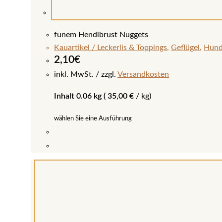
funem Hendlbrust Nuggets
Kauartikel / Leckerlis & Toppings
,
Geflügel
,
Hun
2,10
€
inkl. MwSt.
zzgl.
Versandkosten
Inhalt 0.06 kg (
35,00
€
/
kg
)
wählen Sie eine Ausführung
Dieses
Produkt
weist
mehrere
Varianten
auf.