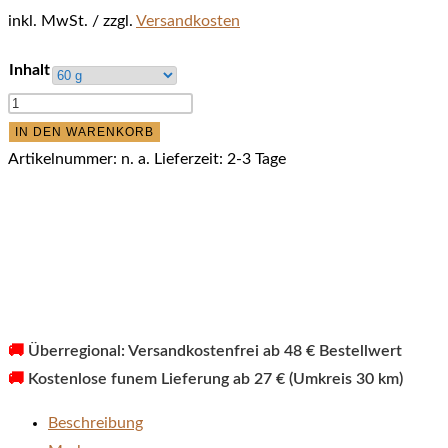
inkl. MwSt.
zzgl.
Versandkosten
Inhalt
funem
-
IN DEN WARENKORB
Lachs
Artikelnummer:
n. a.
Lieferzeit:
2-3 Tage
Frikadellen
Menge
🚚
Überregional: Versandkostenfrei ab 48 € Bestellwert
🚚
Kostenlose funem Lieferung ab 27 € (Umkreis 30 km)
Beschreibung