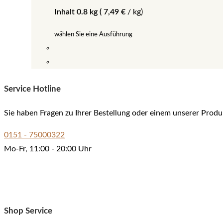
Inhalt 0.8 kg (
7,49
€
/
kg
)
wählen Sie eine Ausführung
Dieses
Produkt
Service Hotline
weist
mehrere
Sie haben Fragen zu Ihrer Bestellung oder einem unserer Produ
Varianten
auf.
0151 - 75000322
Die
Mo-Fr, 11:00 - 20:00 Uhr
Optionen
können
auf
der
Shop Service
Produktseite