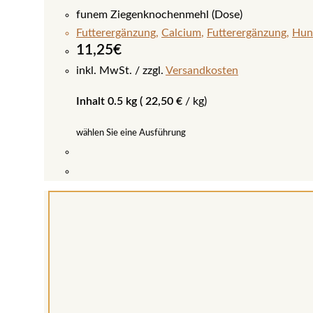
funem Ziegenknochenmehl (Dose)
Futterergänzung
,
Calcium
,
Futterergänzung
,
Hun
11,25
€
inkl. MwSt.
zzgl.
Versandkosten
Inhalt 0.5 kg (
22,50
€
/
kg
)
wählen Sie eine Ausführung
Dieses
Produkt
weist
mehrere
Varianten
auf.
Die
Optionen