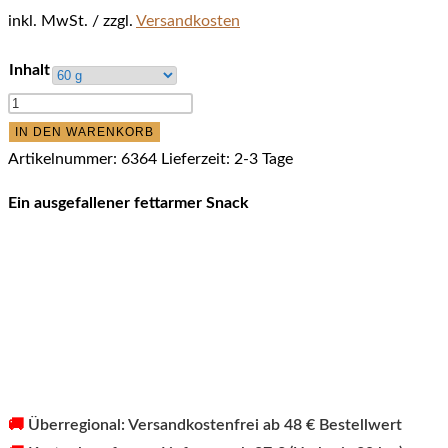
inkl. MwSt.
zzgl.
Versandkosten
Inhalt
funem
Kälbertoffees
IN DEN WARENKORB
Menge
Artikelnummer:
6364
Lieferzeit:
2-3 Tage
Ein ausgefallener fettarmer Snack
🚚
Überregional: Versandkostenfrei ab 48 € Bestellwert