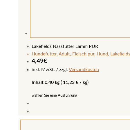
Lakefields Nassfutter Lamm PUR
Hundefutter
,
Adult
,
Fleisch pur
,
Hund
,
Lakefield
4,49
€
inkl. MwSt.
zzgl.
Versandkosten
Inhalt 0.40 kg (
11,23
€
/
kg
)
wählen Sie eine Ausführung
Dieses
Produkt
weist