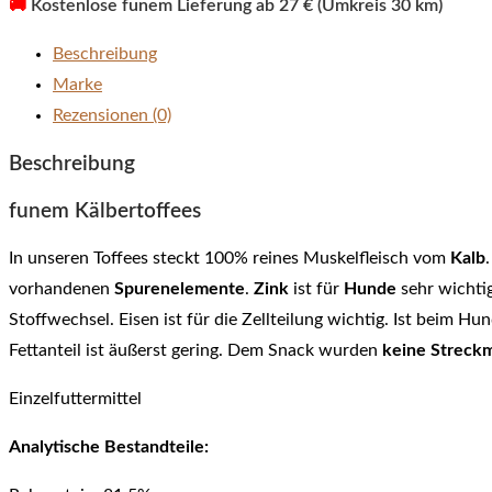
🚚
Kostenlose funem Lieferung ab 27 € (Umkreis 30 km)
Beschreibung
Marke
Rezensionen (0)
Beschreibung
funem Kälbertoffees
In unseren Toffees steckt 100% reines Muskelfleisch vom
Kalb
vorhandenen
Spurenelemente
.
Zink
ist für
Hunde
sehr wichtig
Stoffwechsel. Eisen ist für die Zellteilung wichtig. Ist beim Hu
Fettanteil ist äußerst gering. Dem Snack wurden
keine Streckm
Einzelfuttermittel
Analytische Bestandteile: