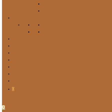
Spielzeug
Zubehör
Für Mich
Gürtel
DIY
Angebote
BARF-Rechner
Wunschbox
Soziales Engagement
Tierische Tipps
Kontakt
Blog
0
0