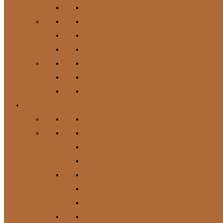
Hundespielzeug
Kauartikel / Leckerlis & Toppings
Napf & Tränke, Futterdosen
Apotheke / Pflege
Suppen
Zubehör
Geschenkgutschein
Katze
Zur Kategorie Katze
Katzenfutter
Futterergänzung
Futternäpfe
Leckerlis & Toppings
Pflege
Suppen
Geschenkgutschein