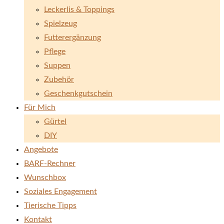
Leckerlis & Toppings
Spielzeug
Futterergänzung
Pflege
Suppen
Zubehör
Geschenkgutschein
Für Mich
Gürtel
DIY
Angebote
BARF-Rechner
Wunschbox
Soziales Engagement
Tierische Tipps
Kontakt