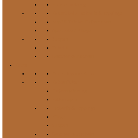
Hundespielzeug
Kauartikel / Leckerlis & Toppings
Napf & Tränke, Futterdosen
Apotheke / Pflege
Suppen
Zubehör
Geschenkgutschein
Katze
Zur Kategorie Katze
Katzenfutter
Futterergänzung
Futternäpfe
Leckerlis & Toppings
Pflege
Suppen
Geschenkgutschein