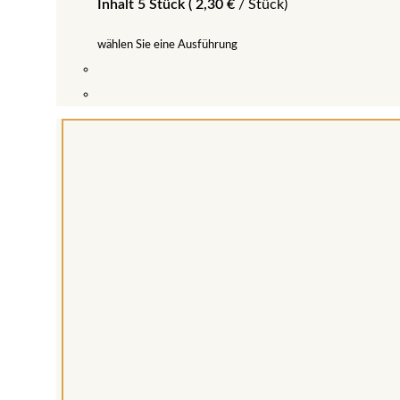
Inhalt 5 Stück (
2,30
€
/
Stück
)
wählen Sie eine Ausführung
Dieses
Produkt
weist
mehrere
Varianten
auf.
Die
Optionen
können
auf
der
Produktseite
gewählt