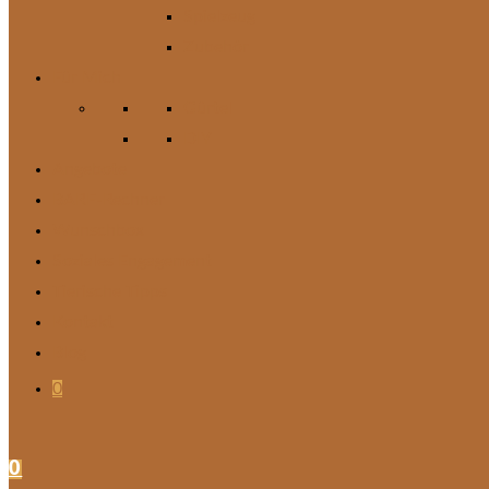
Spielzeug
Zubehör
Für Mich
Gürtel
DIY
Angebote
BARF-Rechner
Wunschbox
Soziales Engagement
Tierische Tipps
Kontakt
Blog
0
0