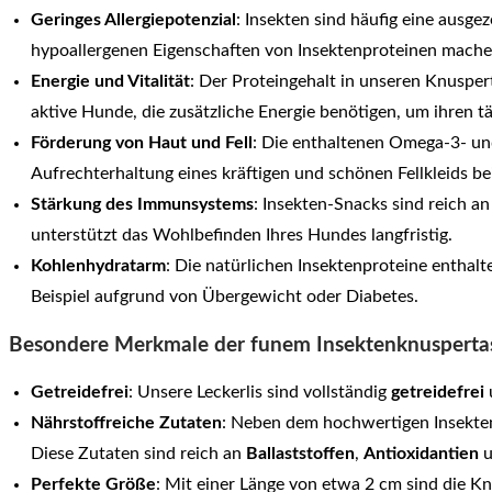
Geringes Allergiepotenzial
: Insekten sind häufig eine ausge
hypoallergenen Eigenschaften von Insektenproteinen machen 
Energie und Vitalität
: Der Proteingehalt in unseren Knuspert
aktive Hunde, die zusätzliche Energie benötigen, um ihren t
Förderung von Haut und Fell
: Die enthaltenen Omega-3- und
Aufrechterhaltung eines kräftigen und schönen Fellkleids bei
Stärkung des Immunsystems
: Insekten-Snacks sind reich 
unterstützt das Wohlbefinden Ihres Hundes langfristig.
Kohlenhydratarm
: Die natürlichen Insektenproteine entha
Beispiel aufgrund von Übergewicht oder Diabetes.
Besondere Merkmale der funem Insektenknusperta
Getreidefrei
: Unsere Leckerlis sind vollständig
getreidefrei
Nährstoffreiche Zutaten
: Neben dem hochwertigen Insekte
Diese Zutaten sind reich an
Ballaststoffen
,
Antioxidantien
u
Perfekte Größe
: Mit einer Länge von etwa 2 cm sind die Kn