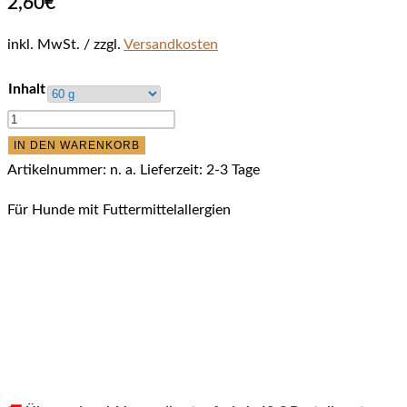
2,60
€
inkl. MwSt.
zzgl.
Versandkosten
Inhalt
funem
Insektenknuspertaschen
IN DEN WARENKORB
Menge
Artikelnummer:
n. a.
Lieferzeit:
2-3 Tage
Für Hunde mit Futtermittelallergien