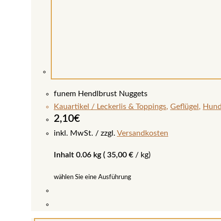
funem Hendlbrust Nuggets
Kauartikel / Leckerlis & Toppings
,
Geflügel
,
Hun
2,10
€
inkl. MwSt.
zzgl.
Versandkosten
Inhalt 0.06 kg (
35,00
€
/
kg
)
wählen Sie eine Ausführung
Dieses
Produkt