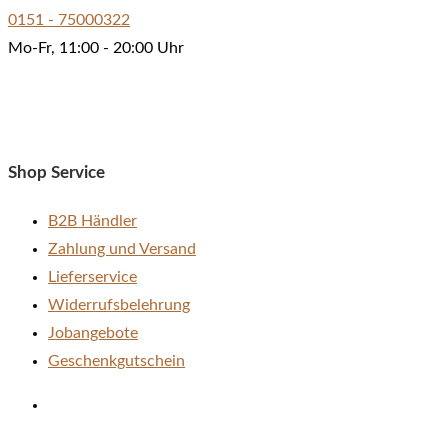
auf.
0151 - 75000322
Die
Mo-Fr, 11:00 - 20:00 Uhr
Optionen
können
auf
der
Shop Service
Produktseite
gewählt
B2B Händler
werden
Zahlung und Versand
Lieferservice
Widerrufsbelehrung
Jobangebote
Geschenkgutschein