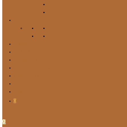
Spielzeug
Zubehör
Für Mich
Gürtel
DIY
Angebote
BARF-Rechner
Wunschbox
Soziales Engagement
Tierische Tipps
Kontakt
Blog
0
0