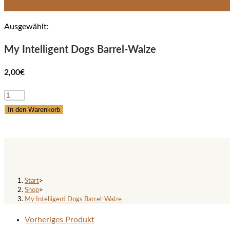
Ausgewählt:
My Intelligent Dogs Barrel-Walze
2,00
€
My
Intelligent
In den Warenkorb
Dogs
Barrel-
My Intelligent Dogs Barrel-Wa
Walze
Menge
Start
>
Shop
>
My Intelligent Dogs Barrel-Walze
Vorheriges Produkt