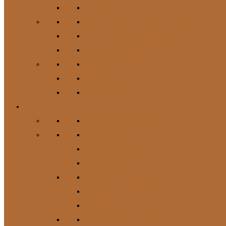
Hundespielzeug
Kauartikel / Leckerlis & Toppings
Napf & Tränke, Futterdosen
Apotheke / Pflege
Suppen
Zubehör
Geschenkgutschein
Katze
Zur Kategorie Katze
Katzenfutter
Futterergänzung
Futternäpfe
Leckerlis & Toppings
Pflege
Suppen
Geschenkgutschein