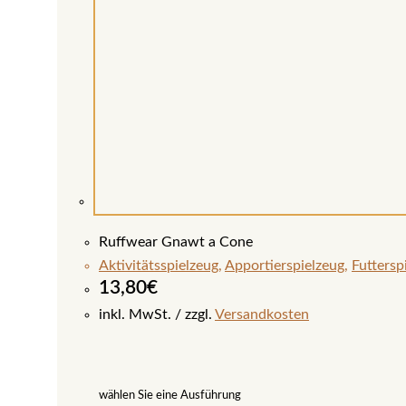
Ruffwear Gnawt a Cone
Aktivitätsspielzeug
,
Apportierspielzeug
,
Futtersp
13,80
€
inkl. MwSt.
zzgl.
Versandkosten
wählen Sie eine Ausführung