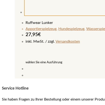
Ruffwear Lunker
Apportierspielzeug
,
Hundespielzeug
,
Wasserspie
27,95
€
inkl. MwSt.
zzgl.
Versandkosten
wählen Sie eine Ausführung
Dieses
Produkt
Service Hotline
weist
mehrere
Sie haben Fragen zu Ihrer Bestellung oder einem unserer Produ
Varianten