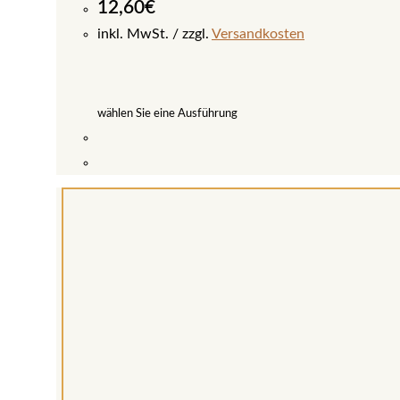
12,60
€
inkl. MwSt.
zzgl.
Versandkosten
wählen Sie eine Ausführung
Dieses
Produkt
weist
mehrere
Varianten
auf.
Die
Optionen
können
auf