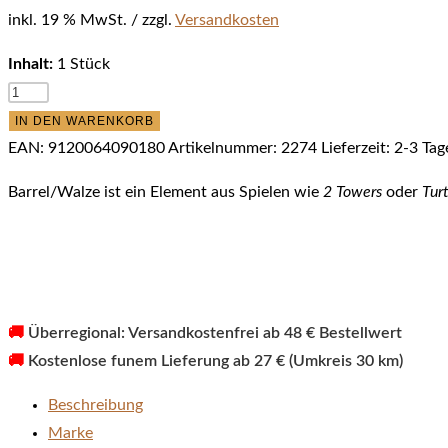
inkl. 19 % MwSt.
zzgl.
Versandkosten
Inhalt:
1 Stück
My
Intelligent
IN DEN WARENKORB
Dogs
EAN:
9120064090180
Artikelnummer:
2274
Lieferzeit:
2-3 Tag
Barrel-
Barrel/Walze ist ein Element aus Spielen wie
2 Towers
oder
Turt
Walze
Menge
🚚
Überregional: Versandkostenfrei ab 48 € Bestellwert
🚚
Kostenlose funem Lieferung ab 27 € (Umkreis 30 km)
Beschreibung
Marke