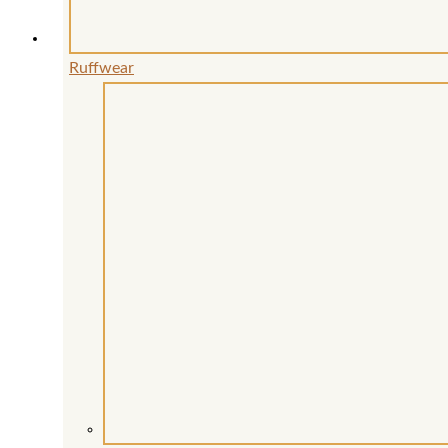
werden
Ruffwear