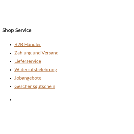
können
auf
der
Shop Service
Produktseite
gewählt
B2B Händler
werden
Zahlung und Versand
Lieferservice
Widerrufsbelehrung
Jobangebote
Geschenkgutschein