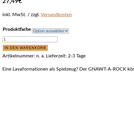
27,49
€
inkl. MwSt.
zzgl.
Versandkosten
Produktfarbe
Ruffwear
Gnawt-
IN DEN WARENKORB
A-
Artikelnummer:
n. a.
Lieferzeit:
2-3 Tage
Rock
Eine Lavaformationen als Spielzeug? Der GNAWT-A-ROCK könn
Menge