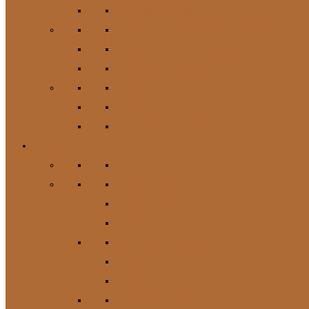
Hundespielzeug
Kauartikel / Leckerlis & Toppings
Napf & Tränke, Futterdosen
Apotheke / Pflege
Suppen
Zubehör
Geschenkgutschein
Katze
Zur Kategorie Katze
Katzenfutter
Futterergänzung
Futternäpfe
Leckerlis & Toppings
Pflege
Suppen
Geschenkgutschein