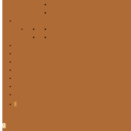
Spielzeug
Zubehör
Für Mich
Gürtel
DIY
Angebote
BARF-Rechner
Wunschbox
Soziales Engagement
Tierische Tipps
Kontakt
Blog
0
0