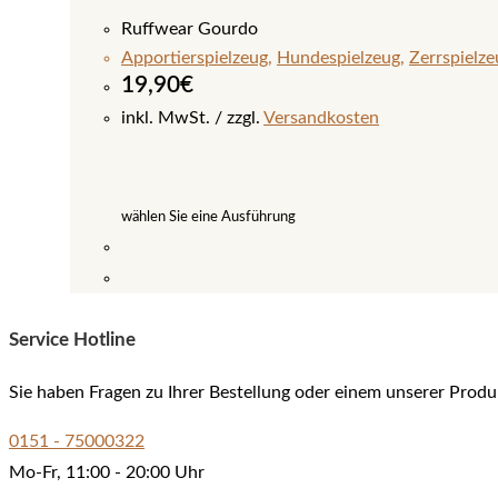
Ruffwear Gourdo
Apportierspielzeug
,
Hundespielzeug
,
Zerrspielze
19,90
€
inkl. MwSt.
zzgl.
Versandkosten
wählen Sie eine Ausführung
Dieses
Produkt
Service Hotline
weist
mehrere
Sie haben Fragen zu Ihrer Bestellung oder einem unserer Produ
Varianten
auf.
0151 - 75000322
Die
Mo-Fr, 11:00 - 20:00 Uhr
Optionen