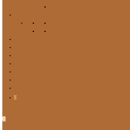
Zubehör
Für Mich
Gürtel
DIY
Angebote
BARF-Rechner
Wunschbox
Soziales Engagement
Tierische Tipps
Kontakt
Blog
0
0