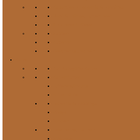
Kauartikel / Leckerlis & Toppings
Napf & Tränke, Futterdosen
Apotheke / Pflege
Suppen
Zubehör
Geschenkgutschein
Katze
Zur Kategorie Katze
Katzenfutter
Futterergänzung
Futternäpfe
Leckerlis & Toppings
Pflege
Suppen
Geschenkgutschein
Spielzeug