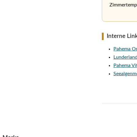
Zimmertempe
Interne Lin
Pahema Om
Lunderland
Pahema Vi
Seealgenm