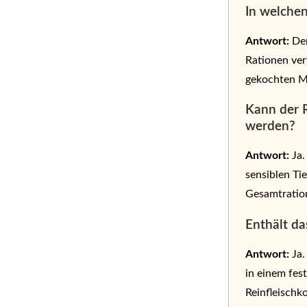
In welche
Antwort:
Der
Rationen ve
gekochten M
Kann der R
werden?
Antwort:
Ja.
sensiblen Ti
Gesamtration
Enthält d
Antwort:
Ja.
in einem fest
Reinfleisch