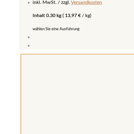
inkl. MwSt.
zzgl.
Versandkosten
Inhalt 0.30 kg (
13,97
€
/
kg
)
wählen Sie eine Ausführung
Dieses
Produkt
weist
mehrere
Varianten
auf.
Die
Optionen
können
auf
der