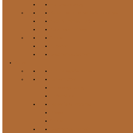
Hundespielzeug
Kauartikel / Leckerlis & Toppings
Napf & Tränke, Futterdosen
Apotheke / Pflege
Suppen
Zubehör
Geschenkgutschein
Katze
Zur Kategorie Katze
Katzenfutter
Futterergänzung
Futternäpfe
Leckerlis & Toppings
Pflege
Suppen
Geschenkgutschein