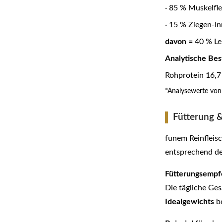
· 85 % Muskelfle
· 15 % Ziegen-In
davon =
40 % Leb
Analytische Bes
Rohprotein 16,7 
*Analysewerte von
Fütterung
funem Reinfleisc
entsprechend de
Fütterungsempfe
Die tägliche Ge
Idealgewichts
be