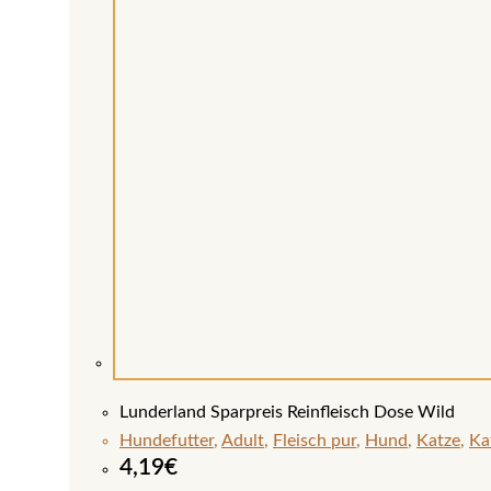
Lunderland Sparpreis Reinfleisch Dose Wild
Hundefutter
,
Adult
,
Fleisch pur
,
Hund
,
Katze
,
Ka
4,19
€