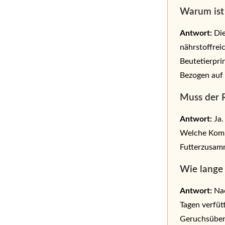
Warum ist
Antwort:
Die
nährstoffrei
Beutetierpri
Bezogen auf 
Muss der R
Antwort:
Ja.
Welche Kompo
Futterzusam
Wie lange 
Antwort:
Nac
Tagen verfüt
Geruchsübert