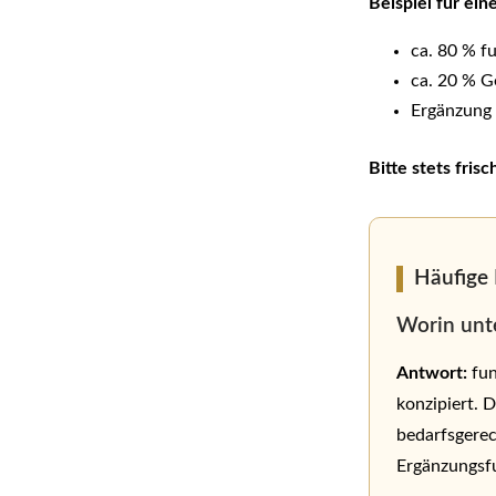
Beispiel für ei
ca. 80 % f
ca. 20 % G
Ergänzung 
Bitte stets fris
Häufige 
Worin unte
Antwort:
fun
konzipiert. D
bedarfsgerec
Ergänzungsfu