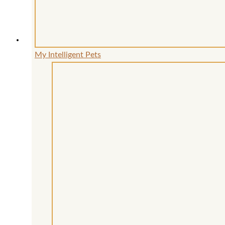
Produktseite
gewählt
werden
My Intelligent Pets