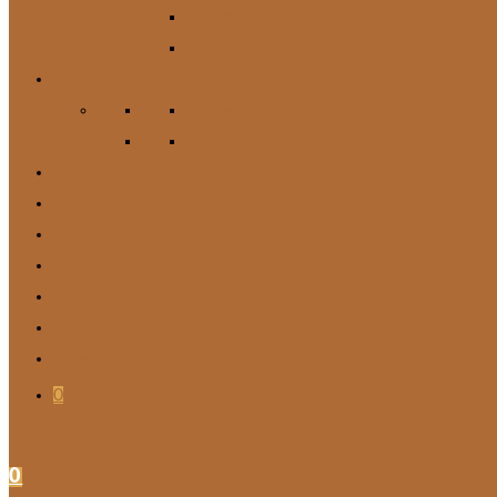
Spielzeug
Zubehör
Für Mich
Gürtel
DIY
Angebote
BARF-Rechner
Wunschbox
Soziales Engagement
Tierische Tipps
Kontakt
Blog
0
0