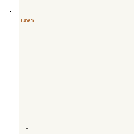
werden
funem