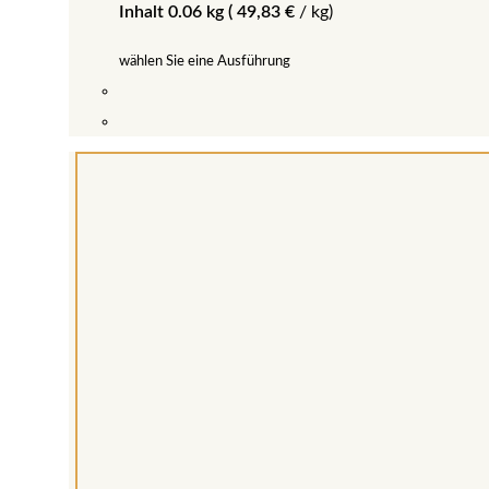
Inhalt 0.06 kg (
49,83
€
/
kg
)
wählen Sie eine Ausführung
Dieses
Produkt
weist
mehrere
Varianten
auf.
Die
Optionen
können
auf
der
Produktseite
gewählt