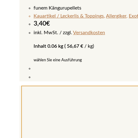
funem Kängurupellets
Kauartikel / Leckerlis & Toppings
,
Allergiker
,
Exo
3,40
€
inkl. MwSt.
zzgl.
Versandkosten
Inhalt 0.06 kg (
56,67
€
/
kg
)
wählen Sie eine Ausführung
Dieses
Produkt
weist
mehrere
Varianten
auf.
Die
Optionen