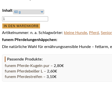
Inhalt
funem
Pferdelungenhäppchen
IN DEN WARENKORB
Menge
Artikelnummer:
n. a.
Schlagwörter:
kleine Hunde
,
Pferd
,
Senio
funem Pferdelungenhäppchen:
Die natürliche Wahl für ernährungssensible Hunde – fettarm, 
Passende Produkte:
funem Pferde-Kugeln pur
–
2,80
€
funem Pferdebeißer L
–
2,60
€
funem Pferdestreifen
–
3,10
€