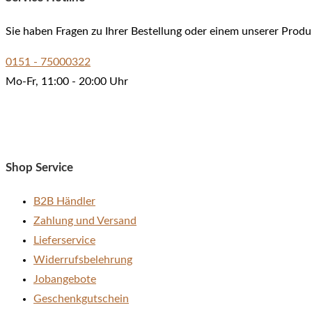
mehrere
Sie haben Fragen zu Ihrer Bestellung oder einem unserer Produ
Varianten
auf.
0151 - 75000322
Die
Mo-Fr, 11:00 - 20:00 Uhr
Optionen
können
auf
der
Shop Service
Produktseite
gewählt
B2B Händler
werden
Zahlung und Versand
Lieferservice
Widerrufsbelehrung
Jobangebote
Geschenkgutschein