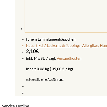
funem Lammlungenhäppchen
Kauartikel / Leckerlis & Toppings
,
Allergiker
,
Hun
2,10
€
inkl. MwSt.
zzgl.
Versandkosten
Inhalt 0.06 kg (
35,00
€
/
kg
)
wählen Sie eine Ausführung
Dieses
Produkt
Service Hotline
weist