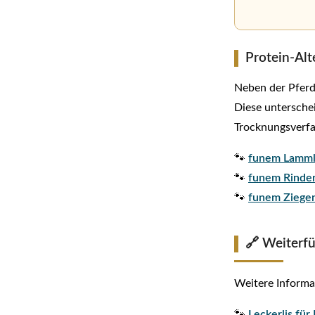
Protein-Alt
Neben der Pferd
Diese untersche
Trocknungsverfa
🐾
funem Lamm
🐾
funem Rinde
🐾
funem Ziege
🔗 Weiterf
Weitere Informa
🐾
Leckerlis fü