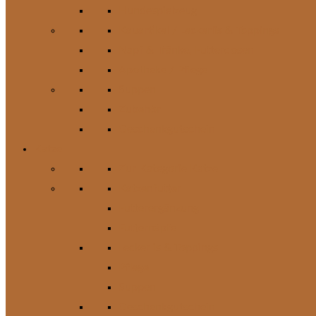
Hundespielzeug
Kauartikel / Leckerlis & Toppings
Napf & Tränke, Futterdosen
Apotheke / Pflege
Suppen
Zubehör
Geschenkgutschein
Katze
Zur Kategorie Katze
Katzenfutter
Futterergänzung
Futternäpfe
Leckerlis & Toppings
Pflege
Suppen
Geschenkgutschein