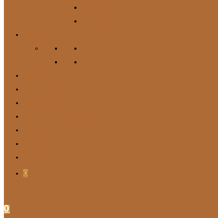
Spielzeug
Zubehör
Für Mich
Gürtel
DIY
Angebote
BARF-Rechner
Wunschbox
Soziales Engagement
Tierische Tipps
Kontakt
Blog
0
0