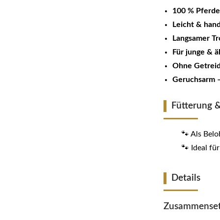
100 % Pferde
Leicht & hand
Langsamer Tr
Für junge & ä
Ohne Getreid
Geruchsarm –
Fütterung
🐾 Als Bel
🐾 Ideal fü
Details
Zusammenset