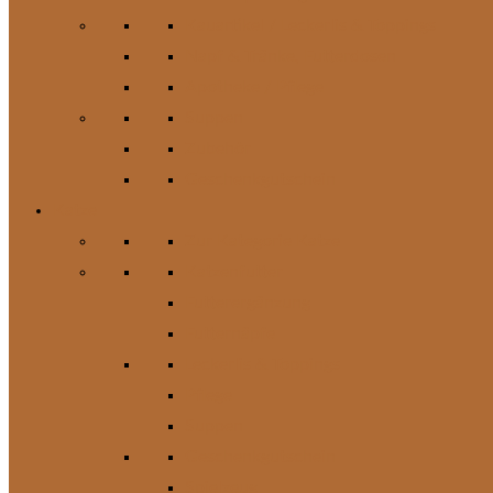
Kauartikel / Leckerlis & Toppings
Napf & Tränke, Futterdosen
Apotheke / Pflege
Suppen
Zubehör
Geschenkgutschein
Katze
Zur Kategorie Katze
Katzenfutter
Futterergänzung
Futternäpfe
Leckerlis & Toppings
Pflege
Suppen
Geschenkgutschein
Spielzeug