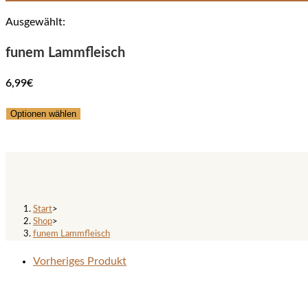
Ausgewählt:
funem Lammfleisch
6,99
€
Optionen wählen
funem Lammfleisch
Start
>
Shop
>
funem Lammfleisch
Vorheriges Produkt