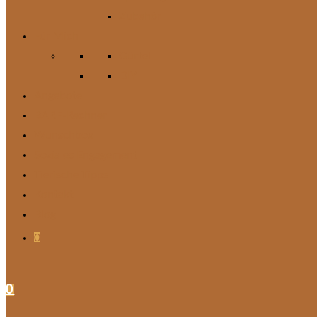
Zubehör
Für Mich
Gürtel
DIY
Angebote
BARF-Rechner
Wunschbox
Soziales Engagement
Tierische Tipps
Kontakt
Blog
0
0