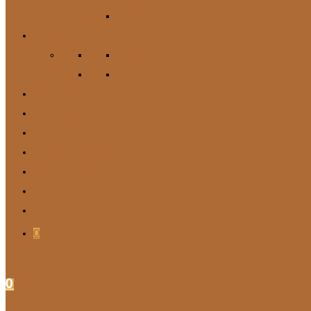
Zubehör
Für Mich
Gürtel
DIY
Angebote
BARF-Rechner
Wunschbox
Soziales Engagement
Tierische Tipps
Kontakt
Blog
0
0