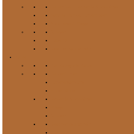
Kauartikel / Leckerlis & Toppings
Napf & Tränke, Futterdosen
Apotheke / Pflege
Suppen
Zubehör
Geschenkgutschein
Katze
Zur Kategorie Katze
Katzenfutter
Futterergänzung
Futternäpfe
Leckerlis & Toppings
Pflege
Suppen
Geschenkgutschein
Spielzeug