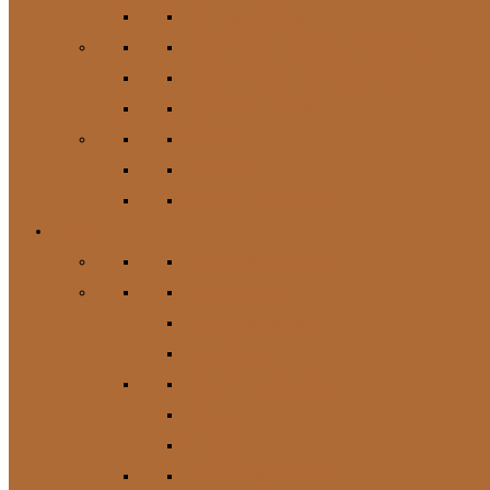
Hundespielzeug
Kauartikel / Leckerlis & Toppings
Napf & Tränke, Futterdosen
Apotheke / Pflege
Suppen
Zubehör
Geschenkgutschein
Katze
Zur Kategorie Katze
Katzenfutter
Futterergänzung
Futternäpfe
Leckerlis & Toppings
Pflege
Suppen
Geschenkgutschein