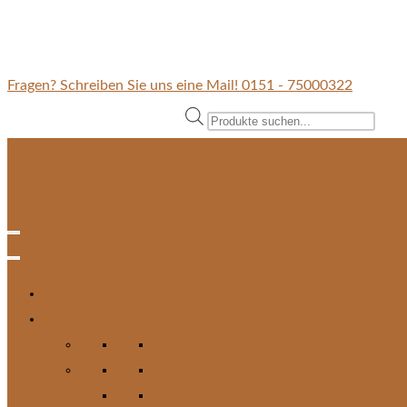
Fragen? Schreiben Sie uns eine Mail!
0151 - 75000322
Zum
Products
Inhalt
search
springen
Hund
Zur Kategorie Hund
Futterergänzung
Hundefutter