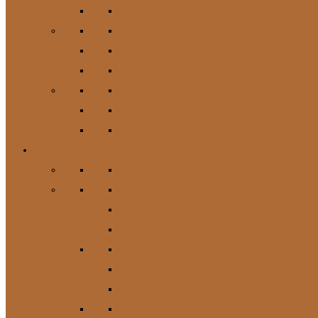
Hundespielzeug
Kauartikel / Leckerlis & Toppings
Napf & Tränke, Futterdosen
Apotheke / Pflege
Suppen
Zubehör
Geschenkgutschein
Katze
Zur Kategorie Katze
Katzenfutter
Futterergänzung
Futternäpfe
Leckerlis & Toppings
Pflege
Suppen
Geschenkgutschein