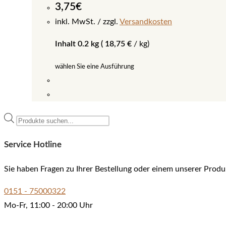
3,75
€
inkl. MwSt.
zzgl.
Versandkosten
Inhalt 0.2 kg (
18,75
€
/
kg
)
wählen Sie eine Ausführung
Dieses
Produkt
Products
weist
search
mehrere
Service Hotline
Varianten
auf.
Sie haben Fragen zu Ihrer Bestellung oder einem unserer Produ
Die
0151 - 75000322
Optionen
Mo-Fr, 11:00 - 20:00 Uhr
können
auf