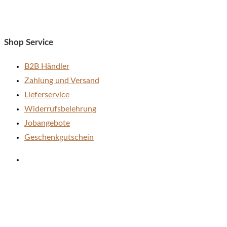
der
Produktseite
gewählt
Shop Service
werden
B2B Händler
Zahlung und Versand
Lieferservice
Widerrufsbelehrung
Jobangebote
Geschenkgutschein