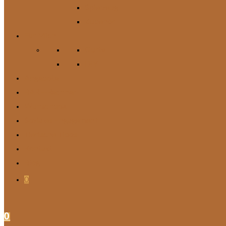
Spielzeug
Zubehör
Für Mich
Gürtel
DIY
Angebote
BARF-Rechner
Wunschbox
Soziales Engagement
Tierische Tipps
Kontakt
Blog
0
0