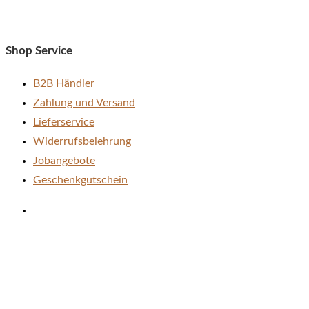
der
Produktseite
gewählt
Shop Service
werden
B2B Händler
Zahlung und Versand
Lieferservice
Widerrufsbelehrung
Jobangebote
Geschenkgutschein