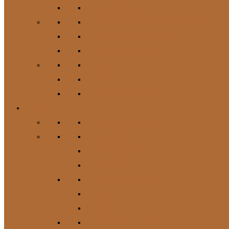
Hundespielzeug
Kauartikel / Leckerlis & Toppings
Napf & Tränke, Futterdosen
Apotheke / Pflege
Suppen
Zubehör
Geschenkgutschein
Katze
Zur Kategorie Katze
Katzenfutter
Futterergänzung
Futternäpfe
Leckerlis & Toppings
Pflege
Suppen
Geschenkgutschein