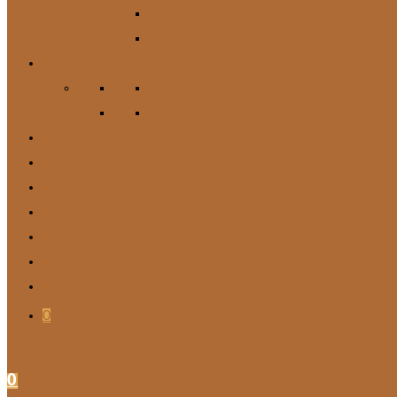
Spielzeug
Zubehör
Für Mich
Gürtel
DIY
Angebote
BARF-Rechner
Wunschbox
Soziales Engagement
Tierische Tipps
Kontakt
Blog
0
0