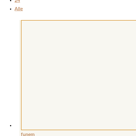
24
Alle
funem