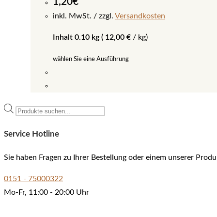
1,20
€
inkl. MwSt.
zzgl.
Versandkosten
Inhalt 0.10 kg (
12,00
€
/
kg
)
wählen Sie eine Ausführung
Dieses
Produkt
Products
weist
search
mehrere
Service Hotline
Varianten
auf.
Sie haben Fragen zu Ihrer Bestellung oder einem unserer Produ
Die
0151 - 75000322
Optionen
Mo-Fr, 11:00 - 20:00 Uhr
können
auf