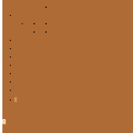
Zubehör
Für Mich
Gürtel
DIY
Angebote
BARF-Rechner
Wunschbox
Soziales Engagement
Tierische Tipps
Kontakt
Blog
0
0