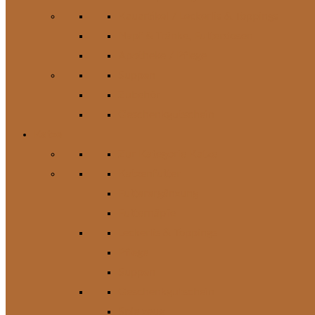
Kauartikel / Leckerlis & Toppings
Napf & Tränke, Futterdosen
Apotheke / Pflege
Suppen
Zubehör
Geschenkgutschein
Katze
Zur Kategorie Katze
Katzenfutter
Futterergänzung
Futternäpfe
Leckerlis & Toppings
Pflege
Suppen
Geschenkgutschein
Spielzeug