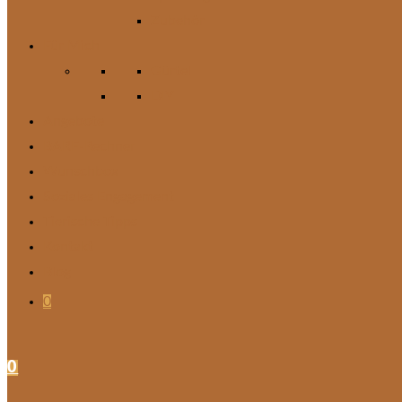
Zubehör
Für Mich
Gürtel
DIY
Angebote
BARF-Rechner
Wunschbox
Soziales Engagement
Tierische Tipps
Kontakt
Blog
0
0