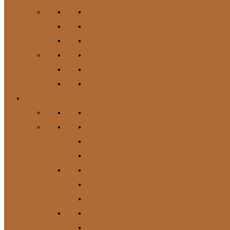
Kauartikel / Leckerlis & Toppings
Napf & Tränke, Futterdosen
Apotheke / Pflege
Suppen
Zubehör
Geschenkgutschein
Katze
Zur Kategorie Katze
Katzenfutter
Futterergänzung
Futternäpfe
Leckerlis & Toppings
Pflege
Suppen
Geschenkgutschein
Spielzeug